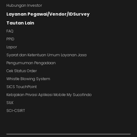
Hubungan Investor
Layanan Pegawai/Vendor/IDSurvey
Tautan Lain
FAQ
PPID
Lapor
Syarat dan Ketentuan Umum Layanan Jasa
Pengumuman Pengadaan
Cek Status Order
Whistle Blowing System
SICS TouchPoint
Kebijakan Privasi Aplikasi Mobile My Sucofindo
SILK
SCI-CSIRT