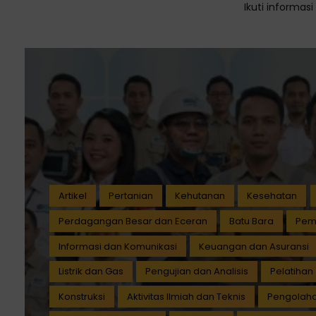
Ikuti informas
Artikel
Pertanian
Kehutanan
Kesehatan
Perdagangan Besar dan Eceran
Batu Bara
Pem
Informasi dan Komunikasi
Keuangan dan Asuransi
Listrik dan Gas
Pengujian dan Analisis
Pelatihan
Konstruksi
Aktivitas Ilmiah dan Teknis
Pengolahan