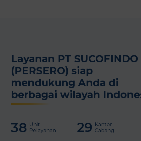
Layanan PT SUCOFINDO
(PERSERO) siap
mendukung Anda di
berbagai wilayah Indone
29
38
Kantor
Unit
Cabang
Pelayanan