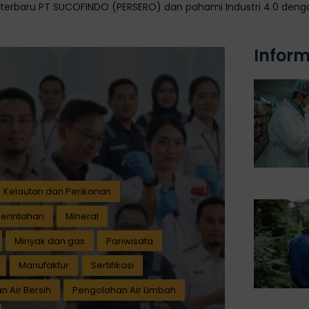
i terbaru PT SUCOFINDO (PERSERO) dan pahami Industri 4.0 denga
Inform
Kelautan dan Perikanan
erintahan
Mineral
Minyak dan gas
Pariwisata
Manufaktur
Sertifikasi
 Air Bersih
Pengolahan Air Limbah