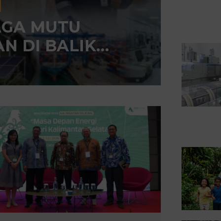
AGA MUTU
N DI BALIK
USTRI