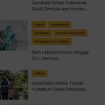
Generasi Emas Indonesia
2045 Dimulai dari Hutan
yang Lestari
Artikel
Kesehatan
Sertifikasi
Inspeksi dan audit
Pengujian dan Analisis
Dari Laboratorium hingga
ICU, Semua
Membutuhkan
Pengukuran yang Akurat
Artikel
GENERASI EMAS TIDAK
TUMBUH DARI PROGRAM
SEREMONIAL: SAATNYA
MENCIPTAKAN DAMPAK