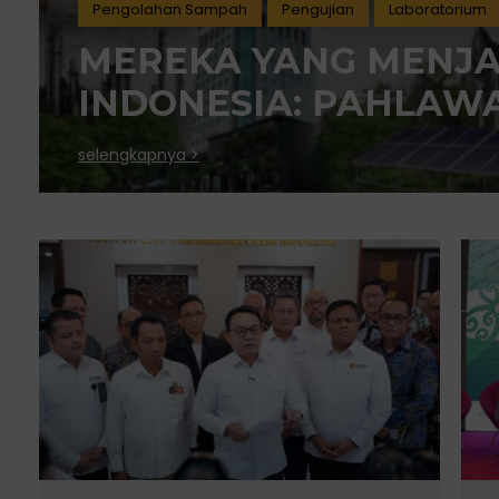
Pengolahan Sampah
Pengujian
Laboratorium
MEREKA YANG MENJ
INDONESIA: PAHLAWA
SETIAP STANDAR IND
selengkapnya >