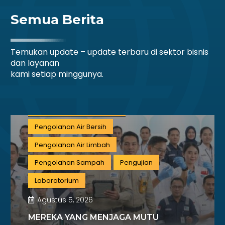
Pemerintahan
Mineral
Semua Berita
Informasi dan Komunikasi
Keuangan dan Asuransi
Minyak dan gas
Temukan update – update terbaru di sektor bisnis
Pariwisata
Listrik dan Gas
dan layanan
Pengujian dan Analisis
Pelatihan
kami setiap minggunya.
Manufaktur
Sertifikasi
Konstruksi
Aktivitas Ilmiah dan Teknis
Pengolahan Air Bersih
Pengolahan Air Limbah
Pengolahan Sampah
Pengujian
Laboratorium
Agustus 5, 2026
MEREKA YANG MENJAGA MUTU