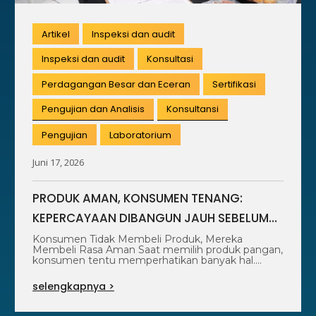
Artikel
Inspeksi dan audit
Inspeksi dan audit
Konsultasi
Perdagangan Besar dan Eceran
Sertifikasi
Pengujian dan Analisis
Konsultansi
Pengujian
Laboratorium
Juni 17, 2026
PRODUK AMAN, KONSUMEN TENANG:
KEPERCAYAAN DIBANGUN JAUH SEBELUM
PRODUK DIBELI
Konsumen Tidak Membeli Produk, Mereka
Membeli Rasa Aman Saat memilih produk pangan,
konsumen tentu memperhatikan banyak hal.
Harga, rasa, kemasan,…
selengkapnya >