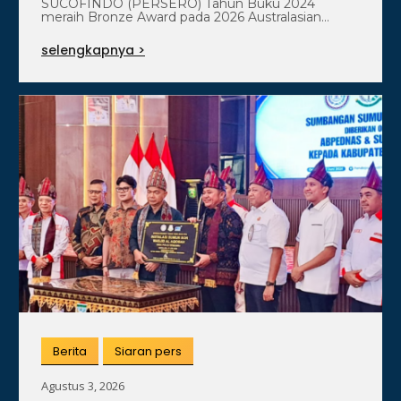
SUCOFINDO (PERSERO) Tahun Buku 2024
Awards
meraih Bronze Award pada 2026 Australasian
Reporting Awards (ARA) kategori General Award.…
selengkapnya >
Berita
Siaran pers
Agustus 3, 2026