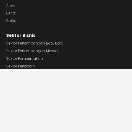
Artikel
Berita
Galeri
Sektor Bisnis
Sektor Pertambangan Batu Bara
Sektor Pertambangan Mineral
Sektor Pemerintahan
Sektor Pertanian
Sektor Keuangan & Asuransi
Sektor Perdagangan Besar & Eceran
Sektor Informasi & Telekomunikasi
Sektor Pariwisata
Sektor Real Estate
Selengkapnya >
Hubungan Investor