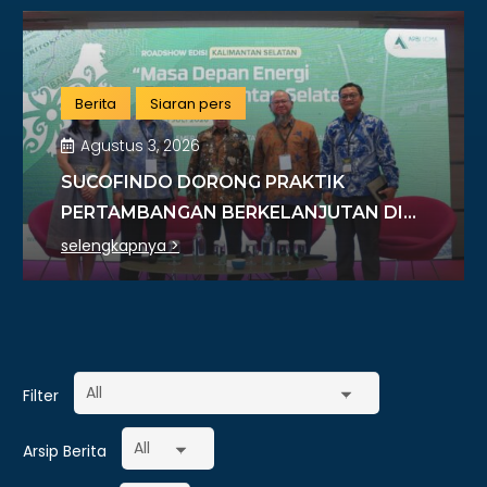
Berita
Siaran pers
Agustus 3, 2026
SUCOFINDO DORONG PRAKTIK
PERTAMBANGAN BERKELANJUTAN DI
SEKTOR BATU BARA
selengkapnya >
Filter
Arsip Berita