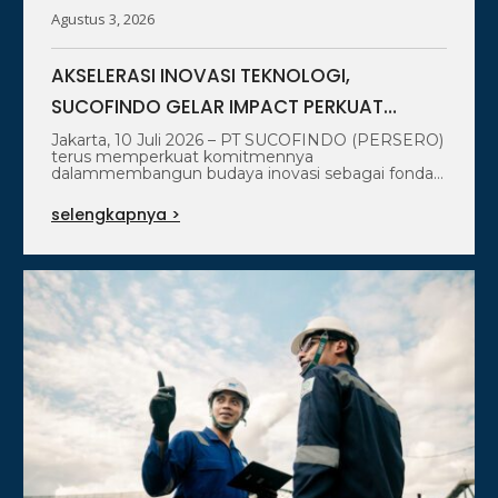
Agustus 3, 2026
AKSELERASI INOVASI TEKNOLOGI,
SUCOFINDO GELAR IMPACT PERKUAT
TRANSFORMASI LAYANAN TIC
Jakarta, 10 Juli 2026 – PT SUCOFINDO (PERSERO)
terus memperkuat komitmennya
BERTEKNOLOGI TINGGI
dalammembangun budaya inovasi sebagai fondasi
utama untuk mendorong pertumbuhan…
selengkapnya >