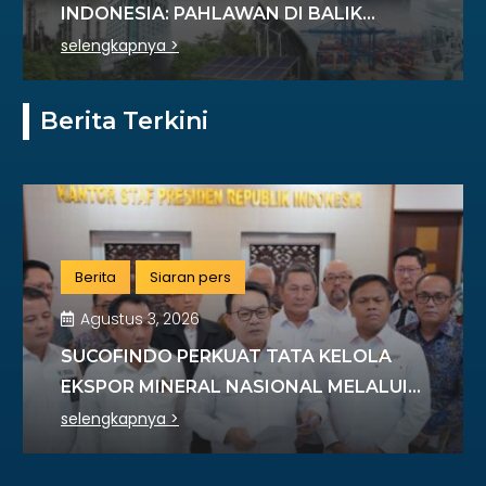
INDONESIA: PAHLAWAN DI BALIK
SETIAP STANDAR INDUSTRI
selengkapnya >
Berita Terkini
Berita
Siaran pers
Agustus 3, 2026
SUCOFINDO PERKUAT TATA KELOLA
EKSPOR MINERAL NASIONAL MELALUI
SINERGI DENGAN KSP DAN DANANTARA
selengkapnya >