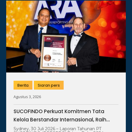
Berita
Siaran pers
Agustus 3, 2026
SUCOFINDO Perkuat Komitmen Tata
Kelola Berstandar Internasional, Raih
Bronze Award Australasian Reporting
Sydney, 30 Juli 2026 – Laporan Tahunan PT