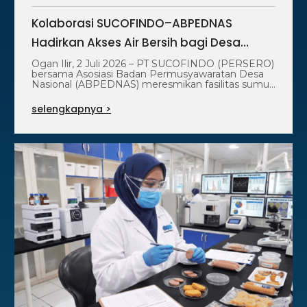
Kolaborasi SUCOFINDO–ABPEDNAS
Hadirkan Akses Air Bersih bagi Desa
Pulau Semambu
Ogan Ilir, 2 Juli 2026 – PT SUCOFINDO (PERSERO)
bersama Asosiasi Badan Permusyawaratan Desa
Nasional (ABPEDNAS) meresmikan fasilitas sumur
air bersih…
selengkapnya >