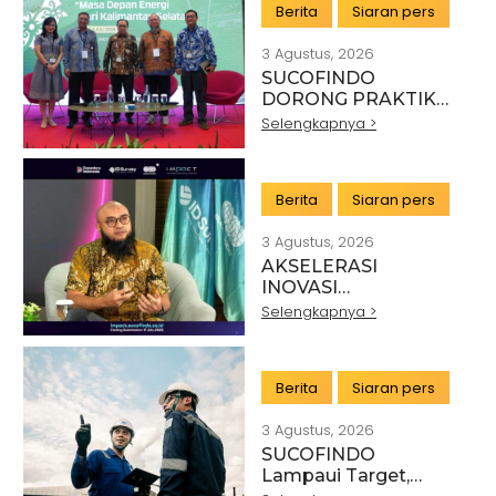
Berita
Siaran pers
DANANTARA
3 Agustus, 2026
SUCOFINDO
DORONG PRAKTIK
PERTAMBANGAN
Selengkapnya >
BERKELANJUTAN DI
SEKTOR BATU BARA
Berita
Siaran pers
3 Agustus, 2026
AKSELERASI
INOVASI
TEKNOLOGI,
Selengkapnya >
SUCOFINDO GELAR
IMPACT PERKUAT
TRANSFORMASI
Berita
Siaran pers
LAYANAN TIC
BERTEKNOLOGI
3 Agustus, 2026
TINGGI
SUCOFINDO
Lampaui Target,