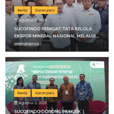
Berita
Siaran pers
Agustus 3, 2026
SUCOFINDO PERKUAT TATA KELOLA
EKSPOR MINERAL NASIONAL MELALUI
SINERGI DENGAN KSP DAN DANANTARA
selengkapnya >
Berita
Siaran pers
Agustus 3, 2026
SUCOFINDO DORONG PRAKTIK