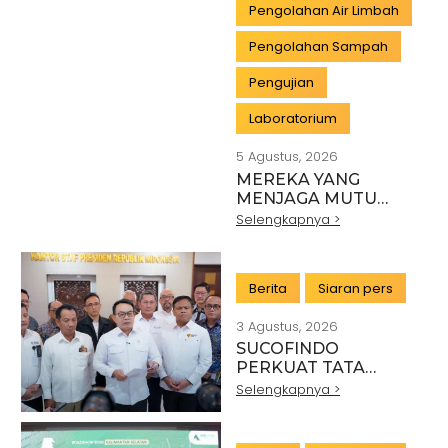
Pengolahan Air Limbah
Pengolahan Sampah
Pengujian
Laboratorium
5 Agustus, 2026
MEREKA YANG
MENJAGA MUTU
INDONESIA:
Selengkapnya >
PAHLAWAN DI BALIK
SETIAP STANDAR
INDUSTRI
Berita
Siaran pers
3 Agustus, 2026
SUCOFINDO
PERKUAT TATA
KELOLA EKSPOR
Selengkapnya >
MINERAL NASIONAL
MELALUI SINERGI
DENGAN KSP DAN