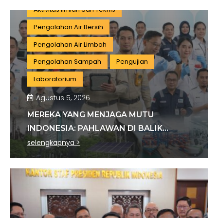
Aktivitas Ilmiah dan Teknis
Pengolahan Air Bersih
Pengolahan Air Limbah
Pengolahan Sampah
Pengujian
Laboratorium
Agustus 5, 2026
MEREKA YANG MENJAGA MUTU
INDONESIA: PAHLAWAN DI BALIK
SETIAP STANDAR INDUSTRI
selengkapnya >