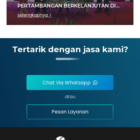
PERTAMBANGAN BERKELANJUTAN DI
SEKTOR BATU BARA
selengkapnya >
Tertarik dengan jasa kami?
Chat Via Whatsapp
atau
Pesan Layanan