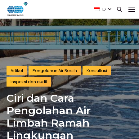
ID
Artikel
Pengolahan Air Bersih
Konsultasi
Inspeksi dan audit
Ciri dan Cara
Pengolahan Air
Limbah Ramah
Lingkungan