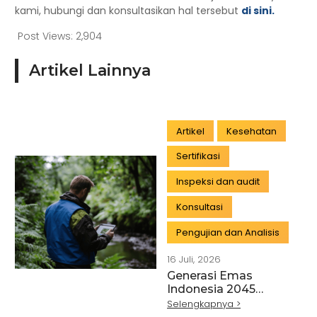
kami, hubungi dan konsultasikan hal tersebut
di sini.
Post Views:
2,904
Artikel Lainnya
Artikel
Kesehatan
Sertifikasi
Inspeksi dan audit
Konsultasi
Pengujian dan Analisis
16 Juli, 2026
Generasi Emas
Indonesia 2045
Dimulai dari Hutan
Selengkapnya >
yang Lestari