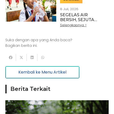
8 Juli, 2026
SEGELAS AIR
BERSIH, SEJUTA
HARAPAN:
Selengkapnya >
INVESTASI
SEDERHANA UNTUK
MASA DEPAN ANAK
Suka dengan apa yang Anda baca?
INDONESIA
Bagikan berita ini:
Kembali ke Menu Artikel
Berita Terkait