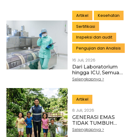
Artikel
Kesehatan
Sertifikasi
Inspeksi dan audit
Pengujian dan Analisis
16 Juli, 2026
Dari Laboratorium
hingga ICU, Semua
Membutuhkan
Selengkapnya >
Pengukuran yang
Akurat
Artikel
8 Juli, 2026
GENERASI EMAS
TIDAK TUMBUH
DARI PROGRAM
Selengkapnya >
SEREMONIAL: