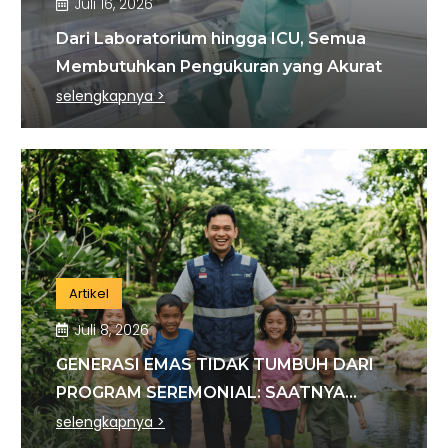
Juli 16, 2026
Dari Laboratorium hingga ICU, Semua
Membutuhkan Pengukuran yang Akurat
selengkapnya >
Artikel
Juli 8, 2026
GENERASI EMAS TIDAK TUMBUH DARI
PROGRAM SEREMONIAL: SAATNYA
MENCIPTAKAN DAMPAK YANG BENAR-
selengkapnya >