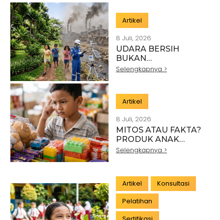
SAATNYA
MENCIPTAKAN
Artikel
DAMPAK YANG
BENAR-BENAR
8 Juli, 2026
BERKELANJUTAN
UDARA BERSIH
BUKAN
KEMEWAHAN:
Selengkapnya >
MENGAPA KUALITAS
UDARA
MENENTUKAN
Artikel
MASA DEPAN
GENERASI EMAS
8 Juli, 2026
INDONESIA
MITOS ATAU FAKTA?
PRODUK ANAK
YANG AMAN TIDAK
Selengkapnya >
HADIR BEGITU SAJA
Artikel
Konsultasi
Pelatihan
Sertifikasi