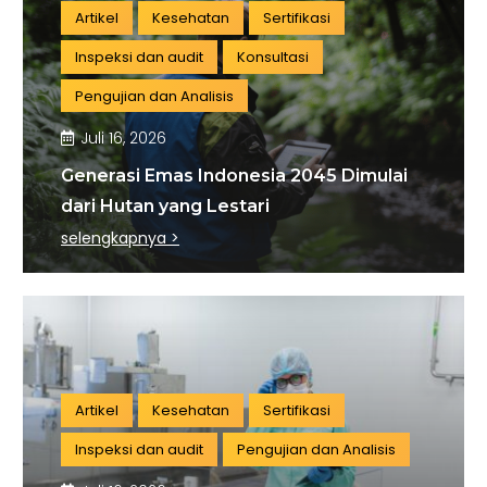
Artikel
Kesehatan
Sertifikasi
Inspeksi dan audit
Konsultasi
Pengujian dan Analisis
Juli 16, 2026
Generasi Emas Indonesia 2045 Dimulai
dari Hutan yang Lestari
selengkapnya >
Artikel
Kesehatan
Sertifikasi
Inspeksi dan audit
Pengujian dan Analisis