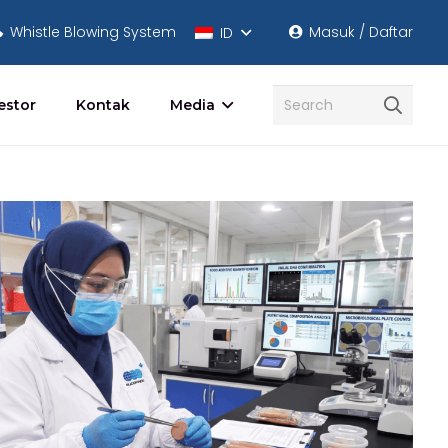
Whistle Blowing System
Masuk / Daftar
ID
estor
Kontak
Media