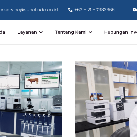
r.service@sucofindo.co.id
+62 – 21 – 7983666
da
Layanan
Tentang Kami
Hubungan Inv