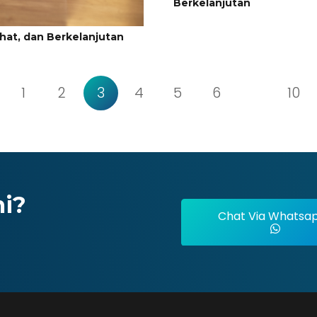
Berkelanjutan
at, dan Berkelanjutan
1
2
3
4
5
6
…
10
mi?
Chat Via Whatsa