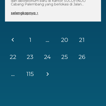
dan laboratorium baru di Kantor SUCOFINDO
Cabang Palembang yang berlokasi di Jalan
Soekarno Hatta, Kelurahan…
selengkapnya >
1
…
20
21
22
23
24
25
26
…
115