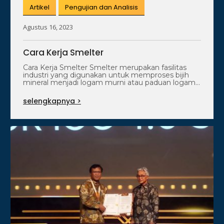
Artikel
Pengujian dan Analisis
Agustus 16, 2023
Cara Kerja Smelter
Cara Kerja Smelter Smelter merupakan fasilitas
industri yang digunakan untuk memproses bijih
mineral menjadi logam murni atau paduan logam.
Proses…
selengkapnya >