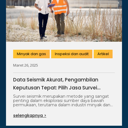
Minyak dan gas
Inspeksi dan audit
Artikel
Maret 26, 2025
Data Seismik Akurat, Pengambilan
Keputusan Tepat: Pilih Jasa Survei
Seismik PT SUCOFINDO
Survei seismik merupakan metode yang sangat
penting dalam eksplorasi sumber daya bawah
permukaan, terutama dalam industri minyak dan
gas. Dengan…
selengkapnya >