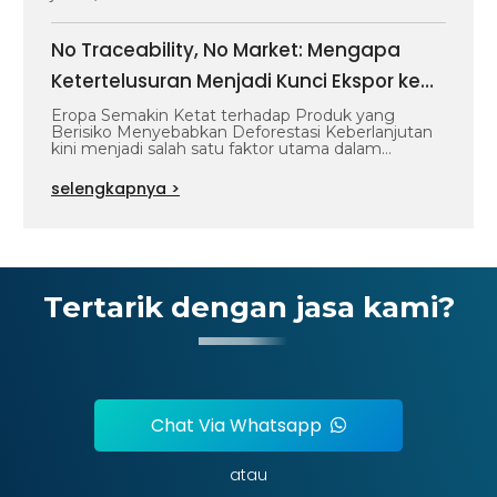
No Traceability, No Market: Mengapa
Ketertelusuran Menjadi Kunci Ekspor ke
Eropa?
Eropa Semakin Ketat terhadap Produk yang
Berisiko Menyebabkan Deforestasi Keberlanjutan
kini menjadi salah satu faktor utama dalam
perdagangan internasional. Tidak…
selengkapnya >
Tertarik dengan jasa kami?
Chat Via Whatsapp
atau