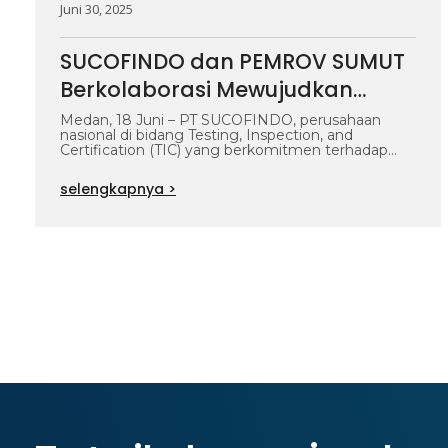
Juni 30, 2025
SUCOFINDO dan PEMROV SUMUT
Berkolaborasi Mewujudkan
Industri Berkelanjutan di
Medan, 18 Juni – PT SUCOFINDO, perusahaan
nasional di bidang Testing, Inspection, and
Sumatera Utara
Certification (TIC) yang berkomitmen terhadap
keberlanjutan lingkungan,…
selengkapnya >
1
…