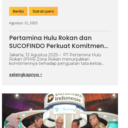
Berita
Siaran pers
Agustus 12, 2025
Pertamina Hulu Rokan dan
SUCOFINDO Perkuat Komitmen
Kinerja Berkelanjutan lewat
Jakarta, 12 Agustus 2025 – PT Pertamina Hulu
Rokan (PHR) Zona Rokan menunjukkan
Sertifikasi Sistem Manajemen
komitmennya terhadap penguatan tata kelola
organisasi dengan…
Terintegrasi
selengkapnya >