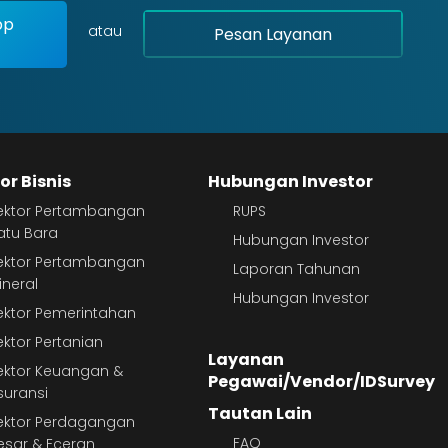
pp
atau
Pesan Layanan
or Bisnis
Hubungan Investor
ektor Pertambangan
RUPS
atu Bara
Hubungan Investor
ektor Pertambangan
Laporan Tahunan
ineral
Hubungan Investor
ektor Pemerintahan
ektor Pertanian
Layanan
ektor Keuangan &
Pegawai/Vendor/IDSurvey
suransi
Tautan Lain
ektor Perdagangan
FAQ
esar & Eceran