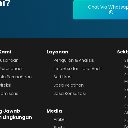
mi?
Chat Via Whatsa
Kami
Layanan
Sekt
erusahaan
Pengujian & Analisis
S
B
r Perusahaan
Inspeksi dan Jasa Audit
S
lola Perusahaan
Sertifikasi
M
ireksi
Jasa Pelatihan
S
omisaris
Jasa Konsultasi
S
S
g Jawab
Media
A
n Lingkungan
Artikel
S
B
Berita