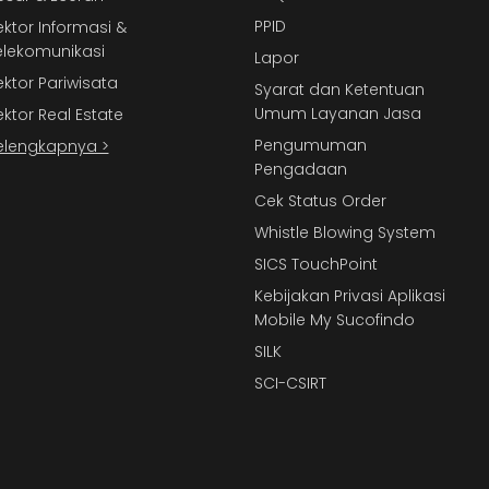
PPID
ektor Informasi &
elekomunikasi
Lapor
ektor Pariwisata
Syarat dan Ketentuan
Umum Layanan Jasa
ektor Real Estate
Pengumuman
elengkapnya >
Pengadaan
Cek Status Order
Whistle Blowing System
SICS TouchPoint
Kebijakan Privasi Aplikasi
Mobile My Sucofindo
SILK
SCI-CSIRT