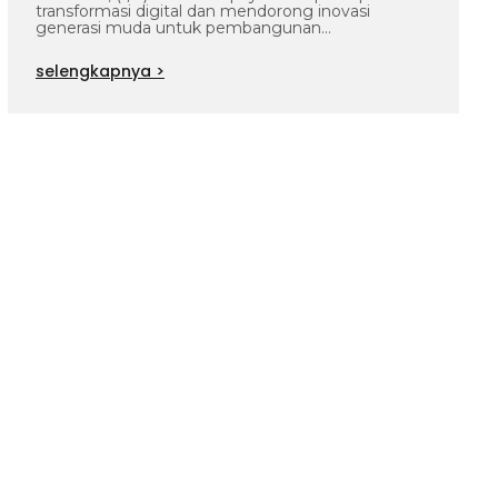
transformasi digital dan mendorong inovasi
Campus di UNHAS
generasi muda untuk pembangunan
berkelanjutan, PT SUCOFINDO (Persero)
menyelenggarakan…
selengkapnya >