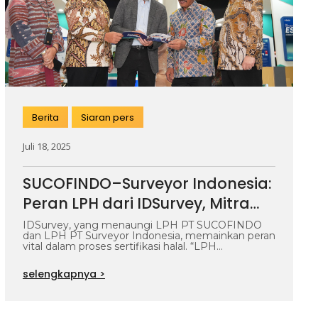
Berita
Siaran pers
Juli 18, 2025
SUCOFINDO–Surveyor Indonesia:
Peran LPH dari IDSurvey, Mitra
Strategis untuk Sertifikasi Halal
IDSurvey, yang menaungi LPH PT SUCOFINDO
dan LPH PT Surveyor Indonesia, memainkan peran
Produk Impor
vital dalam proses sertifikasi halal. “LPH
SUCOFINDO…
selengkapnya >