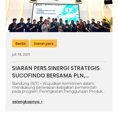
Berita
Siaran pers
Juli 18, 2025
SIARAN PERS SINERGI STRATEGIS
SUCOFINDO BERSAMA PLN,
TINGKATKAN EDUKASI
Bandung (9/7) – Wujudkan komitmen dalam
mendukung penerapan kebijakan pemerintah
PENGGUNAAN PRODUK DALAM
pada program Peningkatan Penggunaan Produk
Dalam Negeri (P3DN), PT SUCOFINDO…
NEGERI
selengkapnya >