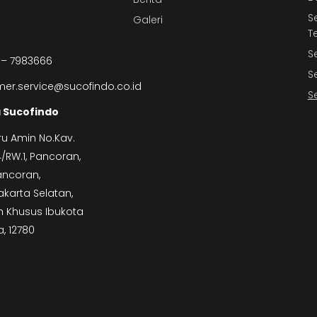
S
Galeri
T
S
 – 7983666
S
er.service@sucofindo.co.id
S
 Sucofindo
ru Amin No.Kav.
.4/RW.1, Pancoran,
ancoran,
akarta Selatan,
 Khusus Ibukota
a, 12780