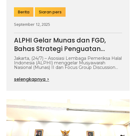
Berita
Siaran pers
September 12, 2025
ALPHI Gelar Munas dan FGD,
Bahas Strategi Penguatan
Pemeriksaan Halal Nasional
Jakarta, (24/7) – Asosiasi Lembaga Pemeriksa Halal
Indonesia (ALPHI) menggelar Musyawarah
Nasional (Munas) II dan Focus Group Discussion
(FGD) sebagai…
selengkapnya >