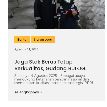
Berita
Siaran pers
Agustus 11, 2025
Jaga Stok Beras Tetap
Berkualitas, Gudang BULOG
Kanwil Jawa Timur Terapkan
Surabaya, 4 Agustus 2025 – Sebagai upaya
mendukung ketahanan pangan nasional dan
Fumigasi oleh SUCOFINDO
memastikan kualitas komoditas strategis, PERUM
BULOG Kanwil Jawa…
selengkapnya >