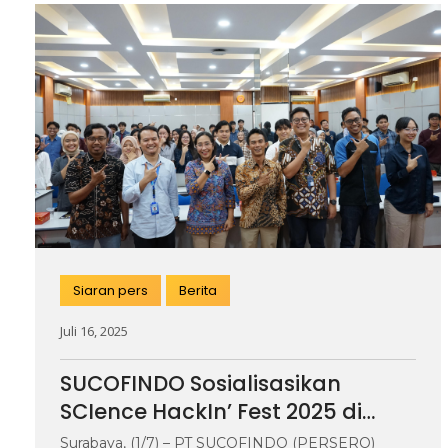
Siaran pers
Berita
Juli 16, 2025
SUCOFINDO Sosialisasikan
SCIence HackIn’ Fest 2025 di
Surabaya, Hadirkan Tema
Surabaya, (1/7) – PT SUCOFINDO (PERSERO)