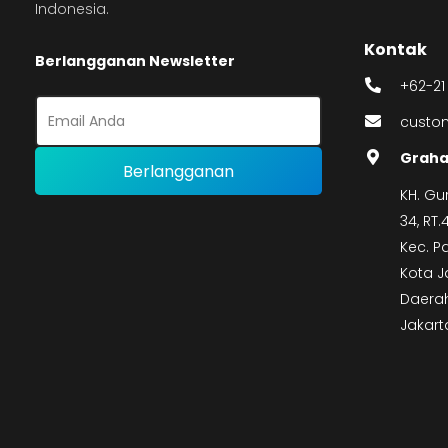
Indonesia.
Kontak
Berlangganan Newsletter
+62-21
custom
Graha
KH. Gu
34, RT
Kec. P
Kota J
Daerah
Jakart