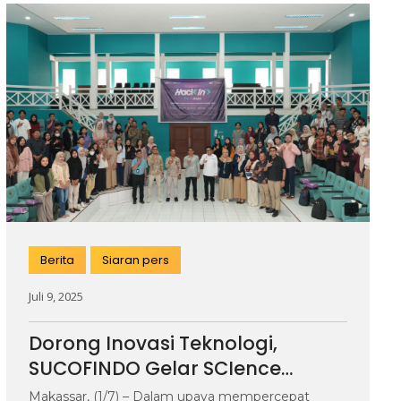
Berita
Siaran pers
Juli 9, 2025
Dorong Inovasi Teknologi,
SUCOFINDO Gelar SCIence
HackIn’ Fest 20025: Goes To
Makassar, (1/7) – Dalam upaya mempercepat