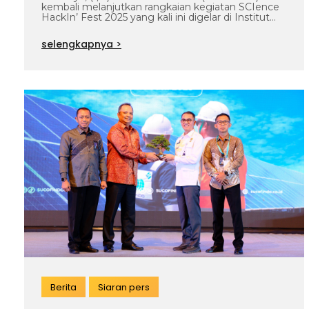
kembali melanjutkan rangkaian kegiatan SCIence
Transformasi Hijau dan Inovasi
HackIn’ Fest 2025 yang kali ini digelar di Institut…
Digital
selengkapnya >
Berita
Siaran pers