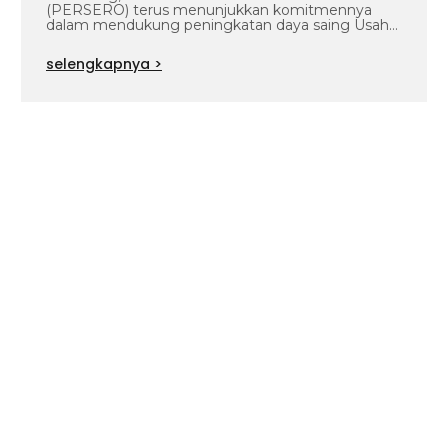
(PERSERO) terus menunjukkan komitmennya
dalam mendukung peningkatan daya saing Usaha
Mikro dan Usaha…
selengkapnya >