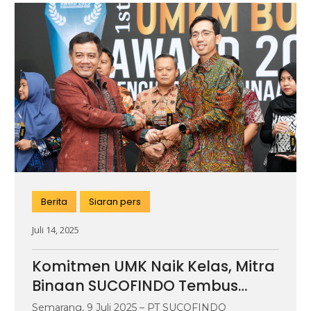
Berita
Siaran pers
Juli 14, 2025
Komitmen UMK Naik Kelas, Mitra
Binaan SUCOFINDO Tembus
Pasar Fashion Internasional
Semarang, 9 Juli 2025 – PT SUCOFINDO