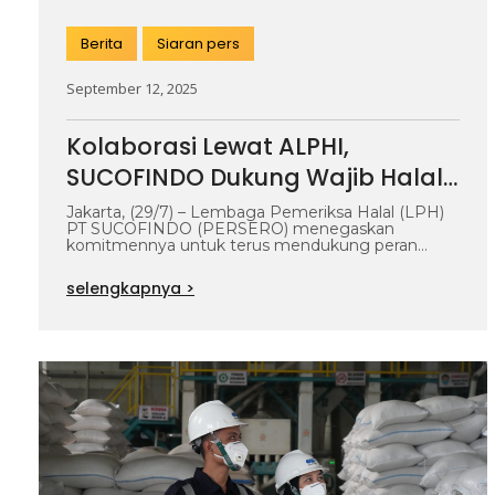
Berita
Siaran pers
September 12, 2025
Kolaborasi Lewat ALPHI,
SUCOFINDO Dukung Wajib Halal
Kosmetik Tahun 2026
Jakarta, (29/7) – Lembaga Pemeriksa Halal (LPH)
PT SUCOFINDO (PERSERO) menegaskan
komitmennya untuk terus mendukung peran
Asosiasi Lembaga Pemeriksa Halal…
selengkapnya >