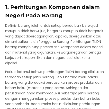
1. Perhitungan Komponen dalam
Negeri Pada Barang
Definisi barang ialah untuk setiap benda baik berwujud
maupun tidak berwujud, bergerak maupun tidak bergerak
yang dapat diperdagangkan, dipakai, dipergunakan atau
dimanfaatkan oleh Pengguna Barang. Perhitungan TKDN
barang menghitung persentase komponen dalam negeri
dari material yang digunakan, kewarganegaraan tenaga
kerja, serta kepemilikan dan negara asal alat kerja
dipakai.
Perlu diketahui bahwa perhitungan TKDN barang dilakukan
terhadap setiap jenis barang. Jenis barang merupakan
barang yang diproduksi berdasarkan proses produksi dan
bahan baku (material) yang sama. Sehingga jika
perusahaan Anda memproduksi beberapa jenis barang
dengan menggunakan proses produksi dan bahan baku
yang berbeda-beda, maka harus dilakukan perhitungan