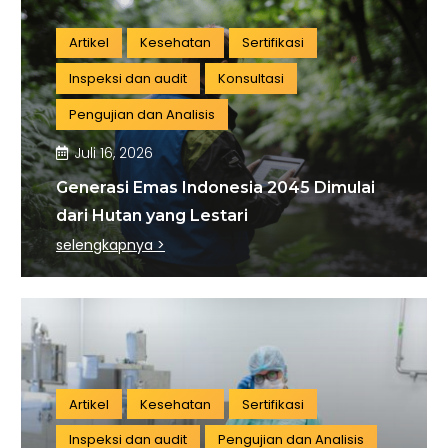
Artikel
Kesehatan
Sertifikasi
Inspeksi dan audit
Konsultasi
Pengujian dan Analisis
Juli 16, 2026
Generasi Emas Indonesia 2045 Dimulai
dari Hutan yang Lestari
selengkapnya >
Artikel
Kesehatan
Sertifikasi
Inspeksi dan audit
Pengujian dan Analisis