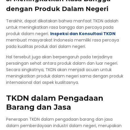
dengan Produk Dalam Negeri
Terakhir, dapat dikatakan bahwa manfaat TKDN adalah
untuk meningkatkan rasa bangga dan percaya pada
produk dalam negeri.
Inspeksi dan Konsultasi TKDN
membuat masyarakat Indonesia memiliki rasa percaya
pada kualitas produk dari dalam negeri.
Hal tersebut juga akan berpengaruh pada terjadinya
persaingan sehat antara produk dalam dan luar negeri.
Secara singkatnya, TKDN akan menjadi acuan untuk
meningkatkan produk dalam negeri sama dengan produk
internasional dari aspek kualitasnya.
TKDN dalam Pengadaan
Barang dan Jasa
Penerapan TKDN dalam pengadaan barang dan jasa
dalam pemberdayaan industri dalam negeri, merupakan