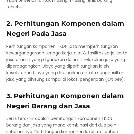
TKDN tersendiri untuk masing-masing jenis barang
tersebut.
2. Perhitungan Komponen dalam
Negeri Pada Jasa
Perhitungan komponen TKDN jasa memperhitungkan
kewarganegaraan tenaga kerja, alat & fasilitas kerja, serta
jasa umum yang digunakan dalam melakukan jasa yang
diperdagangkan. Biaya yang diperhitungkan ialah
keseluruhan biaya yang dikeluarkan untuk menghasilkan
jasa yang dihitung sampai di lokasi pengerjaan (
On Site
).
3. Perhitungan Komponen dalam
Negeri Barang dan Jasa
Jenis terakhir adalah perhitungan komponen TKDN
barang dan jasa yang mana kombinasi dari dua poin
sebelumnya. Perhitungan komponen lokal atasbahan