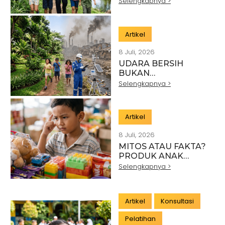
Selengkapnya >
SEREMONIAL:
SAATNYA
MENCIPTAKAN
Artikel
DAMPAK YANG
BENAR-BENAR
8 Juli, 2026
BERKELANJUTAN
UDARA BERSIH
BUKAN
KEMEWAHAN:
Selengkapnya >
MENGAPA KUALITAS
UDARA
MENENTUKAN
Artikel
MASA DEPAN
GENERASI EMAS
8 Juli, 2026
INDONESIA
MITOS ATAU FAKTA?
PRODUK ANAK
YANG AMAN TIDAK
Selengkapnya >
HADIR BEGITU SAJA
Artikel
Konsultasi
Pelatihan