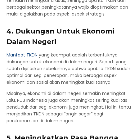
semakin meningkat drastis, sehingga apa itu TKDN dan
berbagai sektor peningkatannya wajib dioptimalkan dan
mulai digalakkan pada aspek-aspek strategis.
4. Dukungan Untuk Ekonomi
Dalam Negeri
Manfaat TKDN
yang keempat adalah terbentuknya
dukungan untuk ekonomi di dalam negeri. Seperti yang
sudah dijelaskan sebelumnya bahwa apabila TKDN sudah
optimal dari segi penerapan, maka berbagai aspek
ekonomi dan sosial akan meningkat kualitasnya.
Misalnya, ekonomi di dalam negeri semakin meningkat.
Lalu, PDB Indonesia juga akan meningkat seiring kualitas
penduduk dari segi ekonomi juga meningkat. Hal ini tentu
menjadikan TKDN sebagai “angin segar” bagi
perekonomian di dalam negeri.
5. Meningkatkan Rasa Bangga