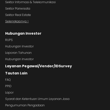
Sektor Informasi & Telekomunikasi
Sektor Pariwisata
Sektor Real Estate
Selengkapnya >
Hubungan Investor
RUPS
Hubungan Investor
Laporan Tahunan
Hubungan Investor
Layanan Pegawai/Vendor/IDSurvey
Tautan Lain
FAQ
PPID
Lapor
Syarat dan Ketentuan Umum Layanan Jasa
Pengumuman Pengadaan