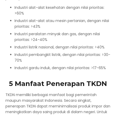
Industri alat-alat kesehatan dengan nilai prioritas:
>60%
Industri alat-alat atau mesin pertanian, dengan nilai
prioritas: >43%
Industri peralatan minyak dan gas, dengan nilai
prioritas: >24-40%
Industri listrik nasional, dengan nilai prioritas: >40%
Industri pembangkit listrik, dengan nilai prioritas: >30-
70%
Industri gardu induk, dengan nilai prioritas: >17-65%
5 Manfaat Penerapan TKDN
TKDN memiliki berbagai manfaat bagi pemerintah
maupun masyarakat Indonesia. Secara singkat,
penerapan TKDN dapat meminimalisasi produk impor dan
meningkatkan daya saing produk di dalam negeri. Untuk