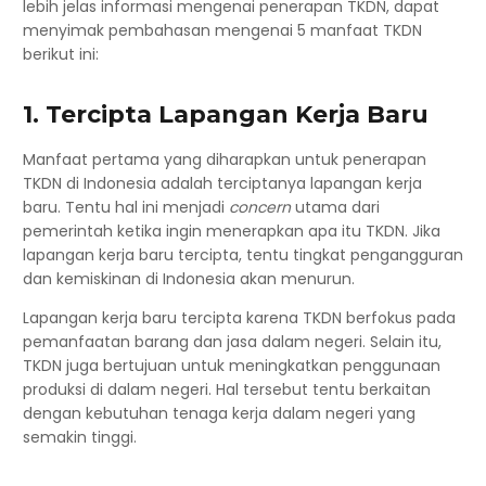
lebih jelas informasi mengenai penerapan TKDN, dapat
menyimak pembahasan mengenai 5 manfaat TKDN
berikut ini:
1. Tercipta Lapangan Kerja Baru
Manfaat pertama yang diharapkan untuk penerapan
TKDN di Indonesia adalah terciptanya lapangan kerja
baru. Tentu hal ini menjadi
concern
utama dari
pemerintah ketika ingin menerapkan apa itu TKDN. Jika
lapangan kerja baru tercipta, tentu tingkat pengangguran
dan kemiskinan di Indonesia akan menurun.
Lapangan kerja baru tercipta karena TKDN berfokus pada
pemanfaatan barang dan jasa dalam negeri. Selain itu,
TKDN juga bertujuan untuk meningkatkan penggunaan
produksi di dalam negeri. Hal tersebut tentu berkaitan
dengan kebutuhan tenaga kerja dalam negeri yang
semakin tinggi.