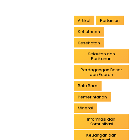
Artikel
Pertanian
Kehutanan
Kesehatan
Kelautan dan
Perikanan
Perdagangan Besar
dan Eceran
Batu Bara
Pemerintahan
Mineral
Informasi dan
Komunikasi
Keuangan dan
Asuransi