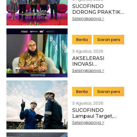
SUCOFINDO
DORONG PRAKTIK
PERTAMBANGAN
Selengkapnya >
BERKELANJUTAN DI
SEKTOR BATU BARA
Berita
Siaran pers
3 Agustus, 2026
AKSELERASI
INOVASI
TEKNOLOGI,
Selengkapnya >
SUCOFINDO GELAR
IMPACT PERKUAT
TRANSFORMASI
Berita
Siaran pers
LAYANAN TIC
BERTEKNOLOGI
3 Agustus, 2026
TINGGI
SUCOFINDO
Lampaui Target,
RUPS Sahkan Kinerja
Selengkapnya >
Keuangan Tahun
Buku 2025