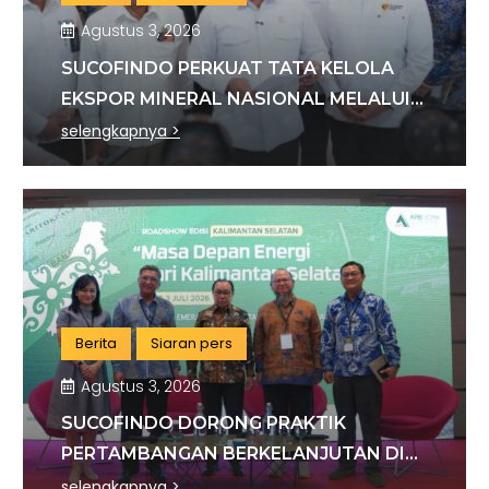
Agustus 3, 2026
SUCOFINDO PERKUAT TATA KELOLA
EKSPOR MINERAL NASIONAL MELALUI
SINERGI DENGAN KSP DAN DANANTARA
selengkapnya >
Berita
Siaran pers
Agustus 3, 2026
SUCOFINDO DORONG PRAKTIK
PERTAMBANGAN BERKELANJUTAN DI
SEKTOR BATU BARA
selengkapnya >