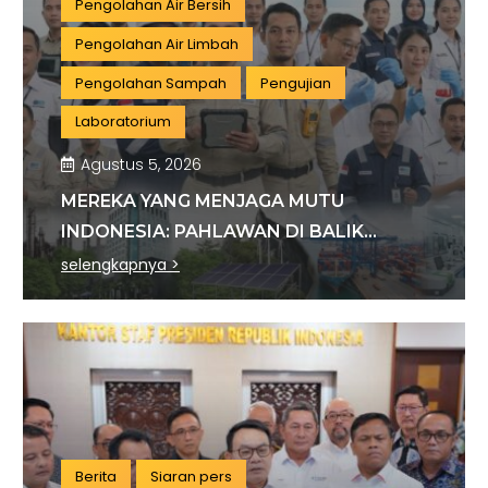
Pengolahan Air Bersih
Pengolahan Air Limbah
Pengolahan Sampah
Pengujian
Laboratorium
Agustus 5, 2026
MEREKA YANG MENJAGA MUTU
INDONESIA: PAHLAWAN DI BALIK
SETIAP STANDAR INDUSTRI
selengkapnya >
Berita
Siaran pers