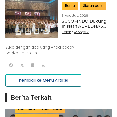
Berita
Siaran pers
3 Agustus, 2026
SUCOFINDO Dukung
Artikel
Pertanian
Kehutanan
Inisiatif ABPEDNAS
melalui Program
Selengkapnya >
Kesehatan
Kelautan dan Perikanan
Srikandi Jaga Desa
Perdagangan Besar dan Eceran
Batu Bara
Suka dengan apa yang Anda baca?
Pemerintahan
Mineral
Bagikan berita ini:
Informasi dan Komunikasi
Keuangan dan Asuransi
Minyak dan gas
Kembali ke Menu Artikel
Pariwisata
Listrik dan Gas
Pengujian dan Analisis
Pelatihan
Berita Terkait
Manufaktur
Sertifikasi
Konstruksi
Aktivitas Ilmiah dan Teknis