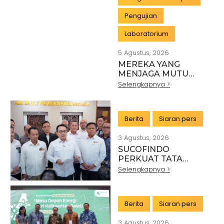
Pengujian
Laboratorium
5 Agustus, 2026
MEREKA YANG
MENJAGA MUTU
INDONESIA:
Selengkapnya >
PAHLAWAN DI BALIK
SETIAP STANDAR
INDUSTRI
Berita
Siaran pers
3 Agustus, 2026
SUCOFINDO
PERKUAT TATA
KELOLA EKSPOR
Selengkapnya >
MINERAL NASIONAL
MELALUI SINERGI
DENGAN KSP DAN
Berita
Siaran pers
DANANTARA
3 Agustus, 2026