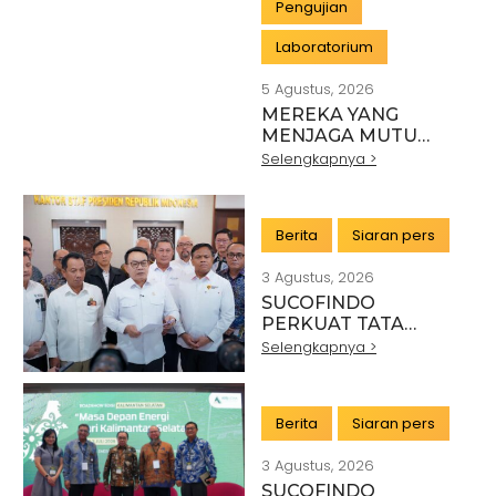
Pengujian
Laboratorium
5 Agustus, 2026
MEREKA YANG
MENJAGA MUTU
INDONESIA:
Selengkapnya >
PAHLAWAN DI BALIK
SETIAP STANDAR
INDUSTRI
Berita
Siaran pers
3 Agustus, 2026
SUCOFINDO
PERKUAT TATA
KELOLA EKSPOR
Selengkapnya >
MINERAL NASIONAL
MELALUI SINERGI
DENGAN KSP DAN
Berita
Siaran pers
DANANTARA
3 Agustus, 2026
SUCOFINDO