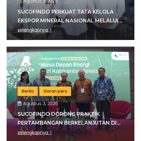
Agustus 3, 2026
SUCOFINDO PERKUAT TATA KELOLA
EKSPOR MINERAL NASIONAL MELALUI
SINERGI DENGAN KSP DAN DANANTARA
selengkapnya >
Berita
Siaran pers
Agustus 3, 2026
SUCOFINDO DORONG PRAKTIK
PERTAMBANGAN BERKELANJUTAN DI
SEKTOR BATU BARA
selengkapnya >