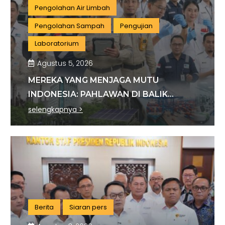
Pengolahan Air Limbah
Pengolahan Sampah
Pengujian
Laboratorium
Agustus 5, 2026
MEREKA YANG MENJAGA MUTU
INDONESIA: PAHLAWAN DI BALIK
SETIAP STANDAR INDUSTRI
selengkapnya >
Berita
Siaran pers