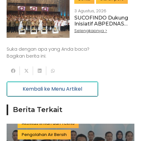
3 Agustus, 2026
SUCOFINDO Dukung
Artikel
Pertanian
Kehutanan
Inisiatif ABPEDNAS
melalui Program
Selengkapnya >
Kesehatan
Kelautan dan Perikanan
Srikandi Jaga Desa
Perdagangan Besar dan Eceran
Batu Bara
Suka dengan apa yang Anda baca?
Pemerintahan
Mineral
Bagikan berita ini:
Informasi dan Komunikasi
Keuangan dan Asuransi
Minyak dan gas
Kembali ke Menu Artikel
Pariwisata
Listrik dan Gas
Pengujian dan Analisis
Pelatihan
Berita Terkait
Manufaktur
Sertifikasi
Konstruksi
Aktivitas Ilmiah dan Teknis
Pengolahan Air Bersih