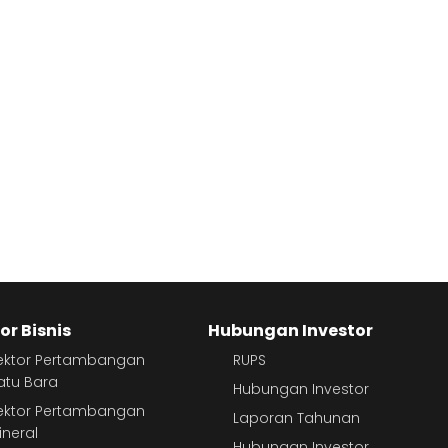
or Bisnis
Hubungan Investor
ektor Pertambangan
RUPS
atu Bara
Hubungan Investor
ektor Pertambangan
Laporan Tahunan
ineral
Hubungan Investor