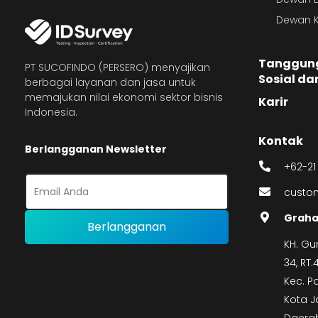
Dewan K
Tanggun
PT SUCOFINDO (PERSERO) menyajikan
Sosial da
berbagai layanan dan jasa untuk
memajukan nilai ekonomi sektor bisnis
Karir
Indonesia.
Kontak
Berlangganan Newsletter
+62-21
custom
Graha
KH. Gu
34, RT
Kec. P
Kota J
Daerah