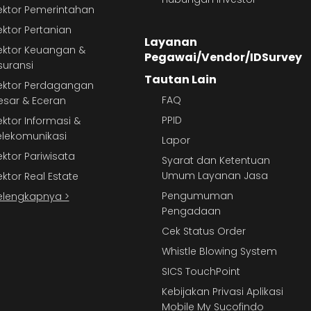
ektor Pemerintahan
ektor Pertanian
Layanan
ektor Keuangan &
Pegawai/Vendor/IDSurvey
suransi
Tautan Lain
ektor Perdagangan
FAQ
esar & Eceran
PPID
ektor Informasi &
elekomunikasi
Lapor
ektor Pariwisata
Syarat dan Ketentuan
Umum Layanan Jasa
ektor Real Estate
Pengumuman
elengkapnya >
Pengadaan
Cek Status Order
Whistle Blowing System
SICS TouchPoint
Kebijakan Privasi Aplikasi
Mobile My Sucofindo