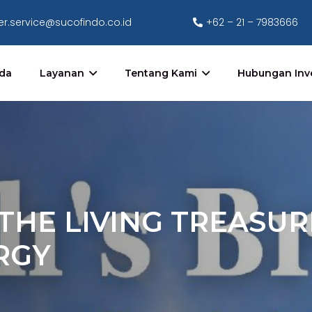
r.service@sucofindo.co.id
+62 – 21 – 7983666
da
Layanan
Tentang Kami
Hubungan Inv
 THE LIVING TREASU
RGY