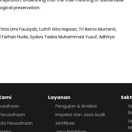
spiration, underlining that the true meaning of sustainable
ogical preservation.
itria Umi Fauziyah, Luthfi Gita Hapsari, Tri Retno Murtanti,
d Farhan Huda, Syalva Taskia Muhammad Yusuf, Adhitya
Kami
Layanan
Sekt
erusahaan
Pengujian & Analisis
S
B
r Perusahaan
Inspeksi dan Jasa Audit
S
lola Perusahaan
Sertifikasi
M
ireksi
Jasa Pelatihan