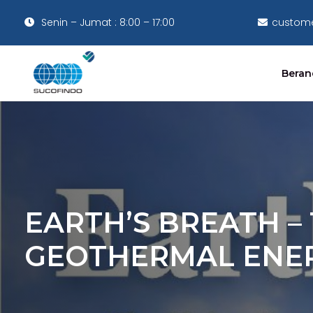
Senin – Jumat : 8:00 – 17:00
custome
Beran
EARTH’S BREATH –
GEOTHERMAL ENE