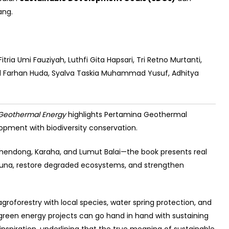
ang.
itria Umi Fauziyah, Luthfi Gita Hapsari, Tri Retno Murtanti,
d Farhan Huda, Syalva Taskia Muhammad Yusuf, Adhitya
a Geothermal Energy
highlights Pertamina Geothermal
opment with biodiversity conservation.
ahendong, Karaha, and Lumut Balai—the book presents real
auna, restore degraded ecosystems, and strengthen
agroforestry with local species, water spring protection, and
reen energy projects can go hand in hand with sustaining