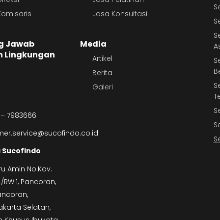
S
omisaris
Jasa Konsultasi
S
S
g Jawab
Media
A
n Lingkungan
Artikel
S
B
Berita
S
Galeri
T
S
 – 7983666
S
er.service@sucofindo.co.id
S
 Sucofindo
ru Amin No.Kav.
.4/RW.1, Pancoran,
ancoran,
akarta Selatan,
 Khusus Ibukota