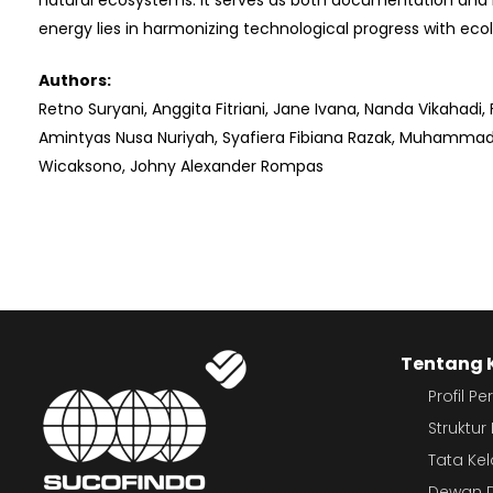
natural ecosystems. It serves as both documentation and in
energy lies in harmonizing technological progress with ecol
Authors:
Retno Suryani, Anggita Fitriani, Jane Ivana, Nanda Vikahadi, F
Amintyas Nusa Nuriyah, Syafiera Fibiana Razak, Muhamma
Wicaksono, Johny Alexander Rompas
Tentang 
Profil P
Struktu
Tata Ke
Dewan D