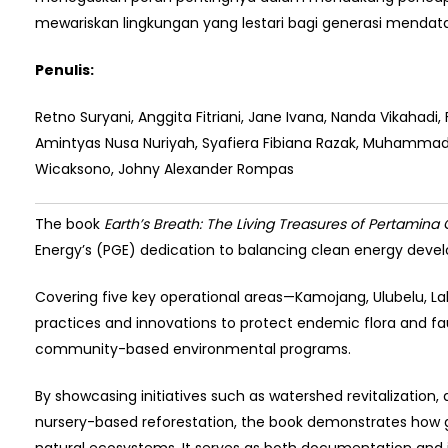
mewariskan lingkungan yang lestari bagi generasi mendat
Penulis:
Retno Suryani, Anggita Fitriani, Jane Ivana, Nanda Vikahadi, F
Amintyas Nusa Nuriyah, Syafiera Fibiana Razak, Muhamma
Wicaksono, Johny Alexander Rompas
The book
Earth’s Breath: The Living Treasures of Pertamin
Energy’s (PGE) dedication to balancing clean energy devel
Covering five key operational areas—Kamojang, Ulubelu, L
practices and innovations to protect endemic flora and f
community-based environmental programs.
By showcasing initiatives such as watershed revitalization, 
nursery-based reforestation, the book demonstrates how g