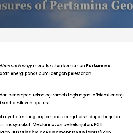
eothermal Energy
merefleksikan komitmen
Pertamina
n energi panas bumi dengan pelestarian
ari penerapan teknologi ramah lingkungan, efisiensi energi,
 sekitar wilayah operasi.
sah nyata tentang bagaimana energi bersih dapat berjalan
 masyarakat. Melalui inovasi berkelanjutan, PGE
paian
Sustainable Development Goals (SDGs)
dan