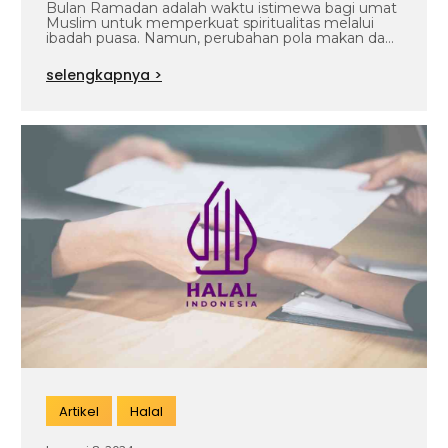
Kulitmu Tetap Bersinar
Bulan Ramadan adalah waktu istimewa bagi umat
Muslim untuk memperkuat spiritualitas melalui
ibadah puasa. Namun, perubahan pola makan dan
hidrasi…
selengkapnya >
Artikel
Halal