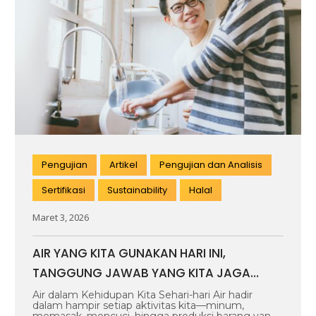
Pengujian
Artikel
Pengujian dan Analisis
Sertifikasi
Sustainability
Halal
Maret 3, 2026
AIR YANG KITA GUNAKAN HARI INI,
TANGGUNG JAWAB YANG KITA JAGA
BERSAMA
Air dalam Kehidupan Kita Sehari-hari Air hadir
dalam hampir setiap aktivitas kita—minum,