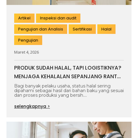
Artikel
Inspeksi dan audit
Pengujian dan Analisis
Sertifikasi
Halal
Pengujian
Maret 4, 2026
PRODUK SUDAH HALAL, TAPI LOGISTIKNYA?
MENJAGA KEHALALAN SEPANJANG RANTAI
PASOK
Bagi banyak pelaku usaha, status halal sering
dipahami sebagai hasil dari bahan baku yang sesuai
dan proses produksi yang bersih.…
selengkapnya >