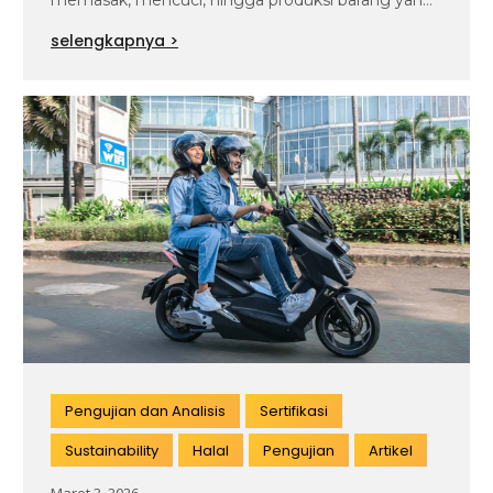
memasak, mencuci, hingga produksi barang yang
kita gunakan.…
selengkapnya >
Pengujian dan Analisis
Sertifikasi
Sustainability
Halal
Pengujian
Artikel
Maret 3, 2026