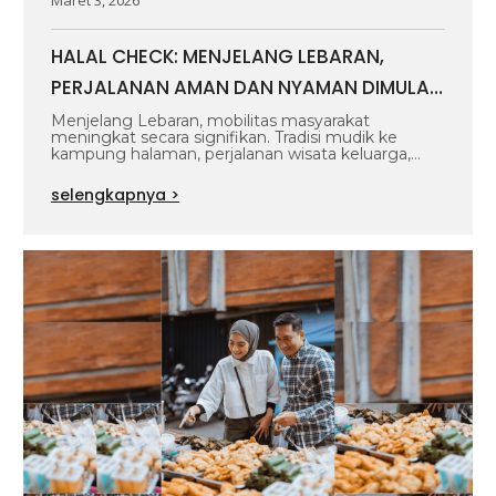
HALAL CHECK: MENJELANG LEBARAN,
PERJALANAN AMAN DAN NYAMAN DIMULAI
DARI STANDAR YANG TERPERCAYA
Menjelang Lebaran, mobilitas masyarakat
meningkat secara signifikan. Tradisi mudik ke
kampung halaman, perjalanan wisata keluarga,
hingga kunjungan silaturahmi membuat berbagai…
selengkapnya >