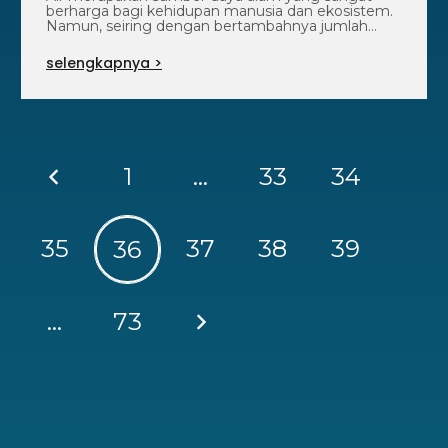
berharga bagi kehidupan manusia dan ekosistem.
Namun, seiring dengan bertambahnya jumlah
penduduk, urbanisasi…
selengkapnya >
1
…
33
34
35
37
38
39
36
…
73