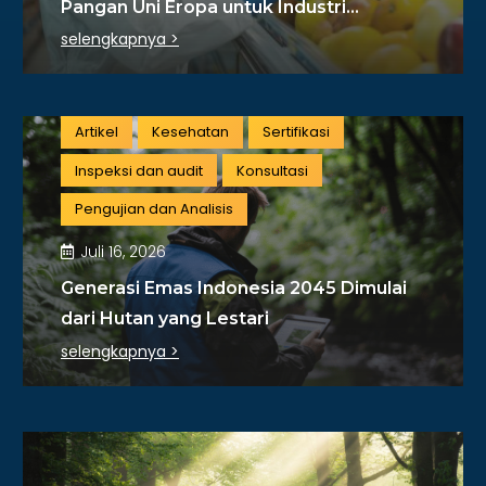
Pangan Uni Eropa untuk Industri
Indonesia
selengkapnya >
Artikel
Kesehatan
Sertifikasi
Inspeksi dan audit
Konsultasi
Pengujian dan Analisis
Juli 16, 2026
Generasi Emas Indonesia 2045 Dimulai
dari Hutan yang Lestari
selengkapnya >