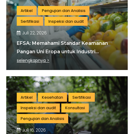
Artikel
Pengujian dan Analisis
Sertifikasi
Inspeksi dan audit
Juli 22, 2026
EFSA: Memahami Standar Keamanan
Pangan Uni Eropa untuk Industri
Indonesia
selengkapnya >
Artikel
Kesehatan
Sertifikasi
Inspeksi dan audit
Konsultasi
Pengujian dan Analisis
Juli 16, 2026