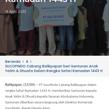
14 April, 2022
Beranda
4
SUCOFINDO Cabang Balikpapan beri Santunan Anak
Yatim & Dhuafa Dalam Rangka Safari Ramadan 1443 H
Balikpapan, (13/04) –
PT Sucofindo Cabang Balikpapan dalam
rangka Safari Ramadan 1443 H, memberikan Santunan kepada
Anak Yatim & Dhuafa kepada Yayasan Abulyatama Indonesia.
Santunan diberikan secara langsung oleh Direktur Komersial
Sucofindo, Bapak Darwin Abas.