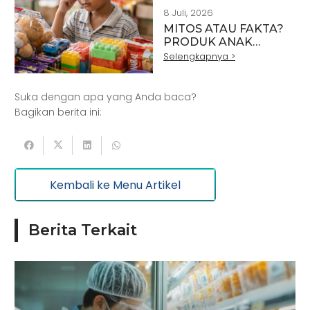
GENERASI EMAS
8 Juli, 2026
INDONESIA
MITOS ATAU FAKTA?
PRODUK ANAK
YANG AMAN TIDAK
Selengkapnya >
HADIR BEGITU SAJA
Suka dengan apa yang Anda baca?
Bagikan berita ini:
Kembali ke Menu Artikel
Berita Terkait