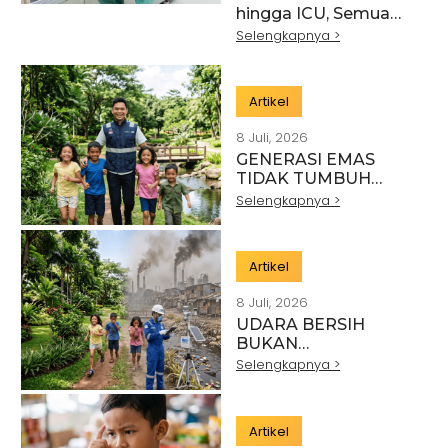
hingga ICU, Semua
Membutuhkan
Selengkapnya >
Pengukuran yang
Akurat
Artikel
8 Juli, 2026
GENERASI EMAS
TIDAK TUMBUH
DARI PROGRAM
Selengkapnya >
SEREMONIAL:
SAATNYA
MENCIPTAKAN
Artikel
DAMPAK YANG
BENAR-BENAR
8 Juli, 2026
BERKELANJUTAN
UDARA BERSIH
BUKAN
KEMEWAHAN:
Selengkapnya >
MENGAPA KUALITAS
UDARA
MENENTUKAN
Artikel
MASA DEPAN