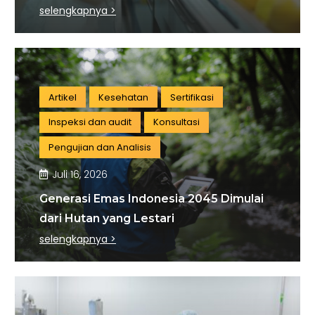
Indonesia
selengkapnya >
Artikel
Kesehatan
Sertifikasi
Inspeksi dan audit
Konsultasi
Pengujian dan Analisis
Juli 16, 2026
Generasi Emas Indonesia 2045 Dimulai
dari Hutan yang Lestari
selengkapnya >