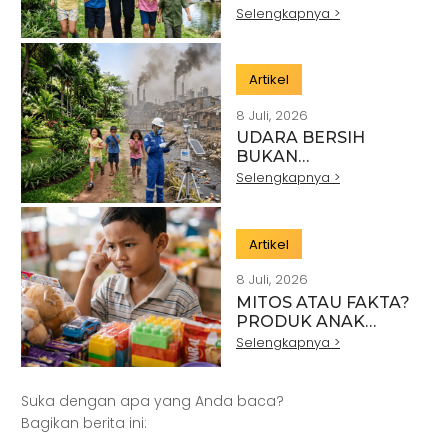
DARI PROGRAM
Selengkapnya >
SEREMONIAL:
SAATNYA
MENCIPTAKAN
Artikel
DAMPAK YANG
BENAR-BENAR
8 Juli, 2026
BERKELANJUTAN
UDARA BERSIH
BUKAN
KEMEWAHAN:
Selengkapnya >
MENGAPA KUALITAS
UDARA
MENENTUKAN
Artikel
MASA DEPAN
GENERASI EMAS
8 Juli, 2026
INDONESIA
MITOS ATAU FAKTA?
PRODUK ANAK
YANG AMAN TIDAK
Selengkapnya >
HADIR BEGITU SAJA
Suka dengan apa yang Anda baca?
Bagikan berita ini: