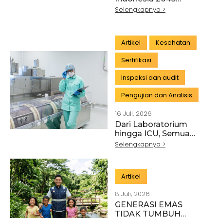
Dimulai dari Hutan
Selengkapnya >
yang Lestari
Artikel
Kesehatan
Sertifikasi
Inspeksi dan audit
Pengujian dan Analisis
16 Juli, 2026
Dari Laboratorium
hingga ICU, Semua
Membutuhkan
Selengkapnya >
Pengukuran yang
Akurat
Artikel
8 Juli, 2026
GENERASI EMAS
TIDAK TUMBUH