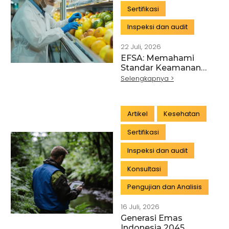
Sertifikasi
Inspeksi dan audit
22 Juli, 2026
EFSA: Memahami
Standar Keamanan
Pangan Uni Eropa
Selengkapnya >
untuk Industri
Indonesia
Artikel
Kesehatan
Sertifikasi
Inspeksi dan audit
Konsultasi
Pengujian dan Analisis
16 Juli, 2026
Generasi Emas
Indonesia 2045