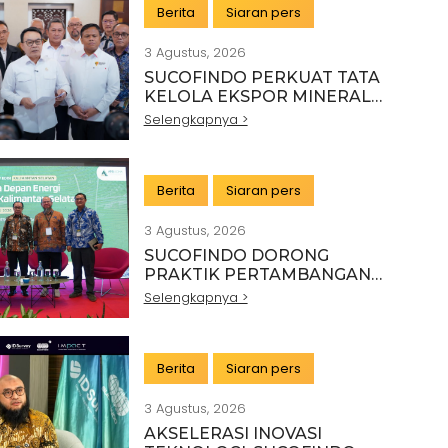
Berita
Siaran pers
3 Agustus, 2026
SUCOFINDO PERKUAT TATA
KELOLA EKSPOR MINERAL
NASIONAL MELALUI SINERGI
Selengkapnya >
DENGAN KSP DAN
DANANTARA
Berita
Siaran pers
3 Agustus, 2026
SUCOFINDO DORONG
PRAKTIK PERTAMBANGAN
BERKELANJUTAN DI SEKTOR
Selengkapnya >
BATU BARA
Berita
Siaran pers
3 Agustus, 2026
AKSELERASI INOVASI