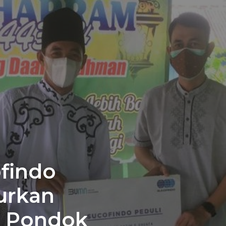
findo
urkan
n Pondok