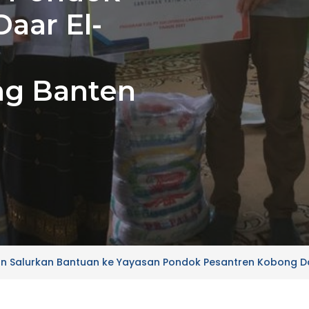
aar El-
ng Banten
on Salurkan Bantuan ke Yayasan Pondok Pesantren Kobong D