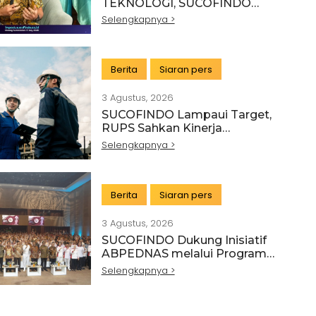
TEKNOLOGI, SUCOFINDO
GELAR IMPACT PERKUAT
Selengkapnya >
TRANSFORMASI LAYANAN TIC
BERTEKNOLOGI TINGGI
Berita
Siaran pers
3 Agustus, 2026
SUCOFINDO Lampaui Target,
RUPS Sahkan Kinerja
Keuangan Tahun Buku 2025
Selengkapnya >
Berita
Siaran pers
3 Agustus, 2026
SUCOFINDO Dukung Inisiatif
ABPEDNAS melalui Program
Srikandi Jaga Desa
Selengkapnya >