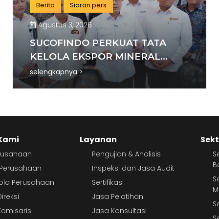
Berita
Siaran pers
Agustus 3, 2026
SUCOFINDO PERKUAT TATA
KELOLA EKSPOR MINERAL
NASIONAL MELALUI SINERGI
selengkapnya >
DENGAN KSP DAN DANANTARA
Kami
Layanan
Sekt
erusahaan
Pengujian & Analisis
S
B
r Perusahaan
Inspeksi dan Jasa Audit
S
lola Perusahaan
Sertifikasi
M
ireksi
Jasa Pelatihan
S
omisaris
Jasa Konsultasi
S