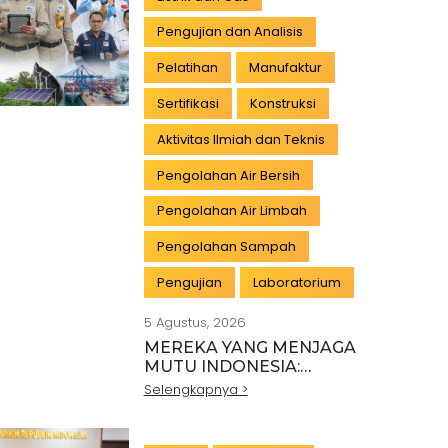
Pengujian dan Analisis
Pelatihan
Manufaktur
Sertifikasi
Konstruksi
Aktivitas Ilmiah dan Teknis
Pengolahan Air Bersih
Pengolahan Air Limbah
Pengolahan Sampah
Pengujian
Laboratorium
5 Agustus, 2026
MEREKA YANG MENJAGA
MUTU INDONESIA:
PAHLAWAN DI BALIK SETIAP
Selengkapnya >
STANDAR INDUSTRI