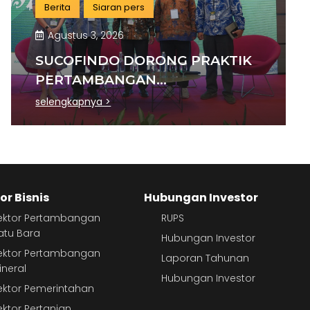
Berita
Siaran pers
Agustus 3, 2026
SUCOFINDO DORONG PRAKTIK
PERTAMBANGAN
BERKELANJUTAN DI SEKTOR
selengkapnya >
BATU BARA
or Bisnis
Hubungan Investor
ektor Pertambangan
RUPS
atu Bara
Hubungan Investor
ektor Pertambangan
Laporan Tahunan
ineral
Hubungan Investor
ektor Pemerintahan
ektor Pertanian