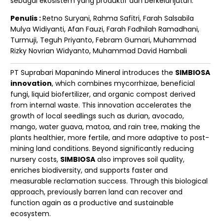
sebagai ekosistem yang produktif dan berkelanjutan.
Penulis :
Retno Suryani, Rahma Safitri, Farah Salsabila
Mulya Widiyanti, Afan Fauzi, Farah Fadhilah Ramadhani,
Turmuji, Teguh Priyanto, Febram Gumari, Muhammad
Rizky Novrian Widyanto, Muhammad David Hambali
PT Suprabari Mapanindo Mineral introduces the
SIMBIOSA
innovation
, which combines mycorrhizae, beneficial
fungi, liquid biofertilizer, and organic compost derived
from internal waste. This innovation accelerates the
growth of local seedlings such as durian, avocado,
mango, water guava, matoa, and rain tree, making the
plants healthier, more fertile, and more adaptive to post-
mining land conditions. Beyond significantly reducing
nursery costs,
SIMBIOSA
also improves soil quality,
enriches biodiversity, and supports faster and
measurable reclamation success. Through this biological
approach, previously barren land can recover and
function again as a productive and sustainable
ecosystem.