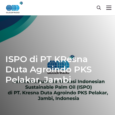
ISPO di PT KResna
Duta Agroindo PKS
Pelakar, Jambi