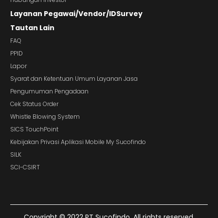
Layanan Pegawai/Vendor/IDSurvey
Tautan Lain
FAQ
PPID
Lapor
Syarat dan Ketentuan Umum Layanan Jasa
Pengumuman Pengadaan
Cek Status Order
Whistle Blowing System
SICS TouchPoint
Kebijakan Privasi Aplikasi Mobile My Sucofindo
SILK
SCI-CSIRT
Copyright © 2022 PT Sucofindo. All rights reserved.