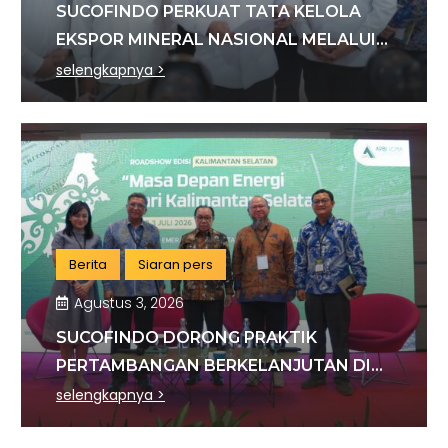
SUCOFINDO PERKUAT TATA KELOLA
EKSPOR MINERAL NASIONAL MELALUI
SINERGI DENGAN KSP DAN DANANTARA
selengkapnya >
Berita
Siaran pers
Agustus 3, 2026
SUCOFINDO DORONG PRAKTIK
PERTAMBANGAN BERKELANJUTAN DI
SEKTOR BATU BARA
selengkapnya >