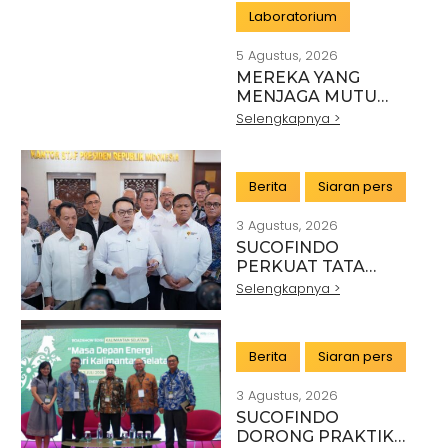
Laboratorium
5 Agustus, 2026
MEREKA YANG
MENJAGA MUTU
INDONESIA:
Selengkapnya >
PAHLAWAN DI BALIK
SETIAP STANDAR
INDUSTRI
Berita
Siaran pers
3 Agustus, 2026
SUCOFINDO
PERKUAT TATA
KELOLA EKSPOR
Selengkapnya >
MINERAL NASIONAL
MELALUI SINERGI
DENGAN KSP DAN
Berita
Siaran pers
DANANTARA
3 Agustus, 2026
SUCOFINDO
DORONG PRAKTIK