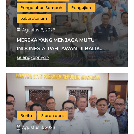
Pengolahan Sampah
Pengujian
Laboratorium
Agustus 5, 2026
MEREKA YANG MENJAGA MUTU
INDONESIA: PAHLAWAN DI BALIK
SETIAP STANDAR INDUSTRI
selengkapnya >
Berita
Siaran pers
Agustus 3, 2026