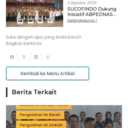
3 Agustus, 2026
SUCOFINDO Dukung
Artikel
Pertanian
Kehutanan
Inisiatif ABPEDNAS
melalui Program
Selengkapnya >
Kesehatan
Kelautan dan Perikanan
Srikandi Jaga Desa
Perdagangan Besar dan Eceran
Batu Bara
Suka dengan apa yang Anda baca?
Pemerintahan
Mineral
Bagikan berita ini:
Informasi dan Komunikasi
Keuangan dan Asuransi
Minyak dan gas
Kembali ke Menu Artikel
Pariwisata
Listrik dan Gas
Pengujian dan Analisis
Pelatihan
Berita Terkait
Manufaktur
Sertifikasi
Konstruksi
Aktivitas Ilmiah dan Teknis
Pengolahan Air Bersih
Pengolahan Air Limbah