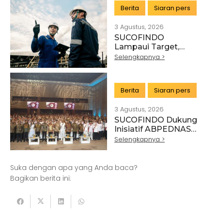
TRANSFORMASI
Berita
Siaran pers
LAYANAN TIC
BERTEKNOLOGI
3 Agustus, 2026
TINGGI
SUCOFINDO
Lampaui Target,
RUPS Sahkan Kinerja
Selengkapnya >
Keuangan Tahun
Buku 2025
Berita
Siaran pers
3 Agustus, 2026
SUCOFINDO Dukung
Artikel
Pertanian
Kehutanan
Inisiatif ABPEDNAS
melalui Program
Selengkapnya >
Kesehatan
Kelautan dan Perikanan
Srikandi Jaga Desa
Perdagangan Besar dan Eceran
Batu Bara
Suka dengan apa yang Anda baca?
Pemerintahan
Mineral
Bagikan berita ini:
Informasi dan Komunikasi
Keuangan dan Asuransi
Minyak dan gas