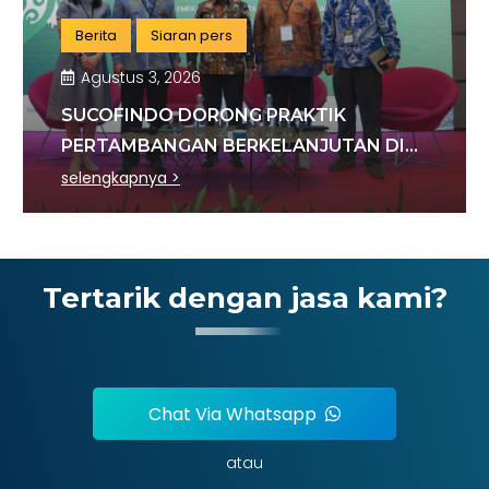
Berita
Siaran pers
Agustus 3, 2026
SUCOFINDO DORONG PRAKTIK
PERTAMBANGAN BERKELANJUTAN DI
SEKTOR BATU BARA
selengkapnya >
Tertarik dengan jasa kami?
Chat Via Whatsapp
atau