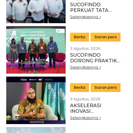
SUCOFINDO
PERKUAT TATA
KELOLA EKSPOR
Selengkapnya >
MINERAL NASIONAL
MELALUI SINERGI
DENGAN KSP DAN
Berita
Siaran pers
DANANTARA
3 Agustus, 2026
SUCOFINDO
DORONG PRAKTIK
PERTAMBANGAN
Selengkapnya >
BERKELANJUTAN DI
SEKTOR BATU BARA
Berita
Siaran pers
3 Agustus, 2026
AKSELERASI
INOVASI
TEKNOLOGI,
Selengkapnya >
SUCOFINDO GELAR
IMPACT PERKUAT