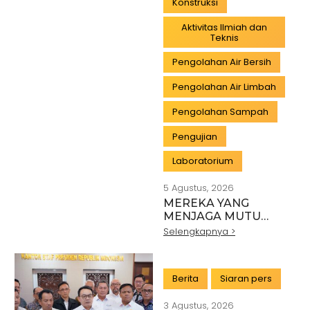
Konstruksi
Aktivitas Ilmiah dan
Teknis
Pengolahan Air Bersih
Pengolahan Air Limbah
Pengolahan Sampah
Pengujian
Laboratorium
5 Agustus, 2026
MEREKA YANG
MENJAGA MUTU
INDONESIA:
Selengkapnya >
PAHLAWAN DI BALIK
SETIAP STANDAR
INDUSTRI
Berita
Siaran pers
3 Agustus, 2026