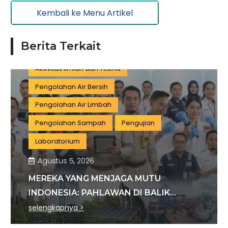
Kembali ke Menu Artikel
Pariwisata
Listrik dan Gas
Pengujian dan Analisis
Pelatihan
Berita Terkait
Manufaktur
Sertifikasi
Konstruksi
Aktivitas Ilmiah dan Teknis
Pengolahan Air Bersih
Pengolahan Air Limbah
Pengolahan Sampah
Pengujian
Laboratorium
Agustus 5, 2026
MEREKA YANG MENJAGA MUTU
INDONESIA: PAHLAWAN DI BALIK
SETIAP STANDAR INDUSTRI
selengkapnya >