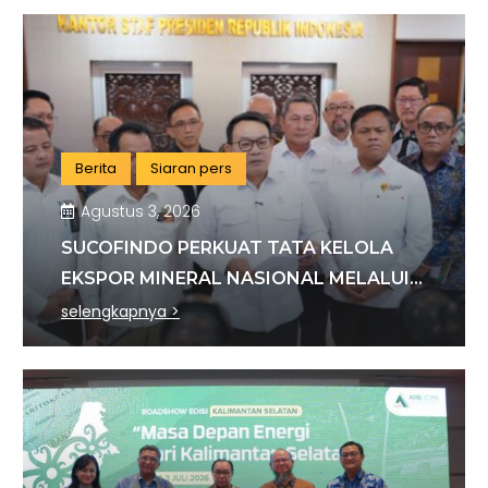
Berita
Siaran pers
Agustus 3, 2026
SUCOFINDO PERKUAT TATA KELOLA
EKSPOR MINERAL NASIONAL MELALUI
SINERGI DENGAN KSP DAN DANANTARA
selengkapnya >