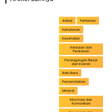
Artikel
Pertanian
Kehutanan
Kesehatan
Kelautan dan
Perikanan
Perdagangan Besar
dan Eceran
Batu Bara
Pemerintahan
Mineral
Informasi dan
Komunikasi