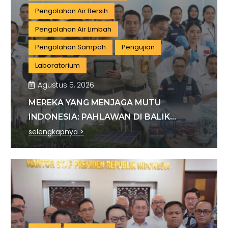
Pengolahan Air Bersih
Pengolahan Air Limbah
Pengolahan Sampah
Pengujian
Laboratorium
Agustus 5, 2026
MEREKA YANG MENJAGA MUTU
INDONESIA: PAHLAWAN DI BALIK
SETIAP STANDAR INDUSTRI
selengkapnya >