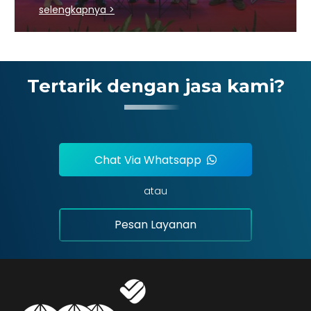
SEKTOR BATU BARA
selengkapnya >
Tertarik dengan jasa kami?
Chat Via Whatsapp
atau
Pesan Layanan