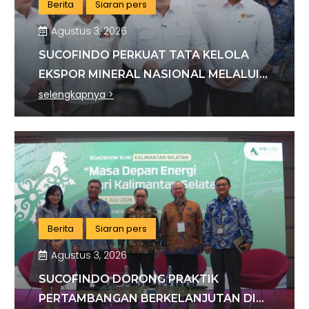
Berita
Siaran pers
Agustus 3, 2026
SUCOFINDO PERKUAT TATA KELOLA
EKSPOR MINERAL NASIONAL MELALUI
SINERGI DENGAN KSP DAN DANANTARA
selengkapnya >
Berita
Siaran pers
Agustus 3, 2026
SUCOFINDO DORONG PRAKTIK
PERTAMBANGAN BERKELANJUTAN DI