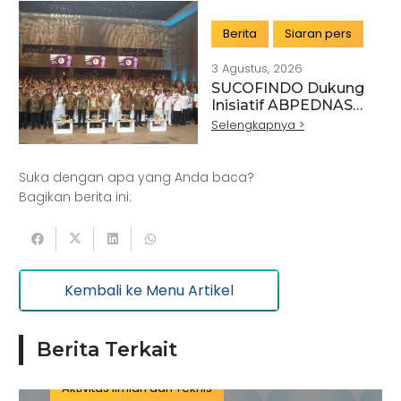
Buku 2025
Berita
Siaran pers
3 Agustus, 2026
SUCOFINDO Dukung
Artikel
Pertanian
Kehutanan
Inisiatif ABPEDNAS
melalui Program
Selengkapnya >
Kesehatan
Kelautan dan Perikanan
Srikandi Jaga Desa
Perdagangan Besar dan Eceran
Batu Bara
Suka dengan apa yang Anda baca?
Pemerintahan
Mineral
Bagikan berita ini:
Informasi dan Komunikasi
Keuangan dan Asuransi
Minyak dan gas
Kembali ke Menu Artikel
Pariwisata
Listrik dan Gas
Pengujian dan Analisis
Pelatihan
Berita Terkait
Manufaktur
Sertifikasi
Konstruksi
Aktivitas Ilmiah dan Teknis