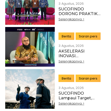
3 Agustus, 2026
SUCOFINDO
DORONG PRAKTIK
PERTAMBANGAN
Selengkapnya >
BERKELANJUTAN DI
SEKTOR BATU BARA
Berita
Siaran pers
3 Agustus, 2026
AKSELERASI
INOVASI
TEKNOLOGI,
Selengkapnya >
SUCOFINDO GELAR
IMPACT PERKUAT
TRANSFORMASI
Berita
Siaran pers
LAYANAN TIC
BERTEKNOLOGI
3 Agustus, 2026
TINGGI
SUCOFINDO
Lampaui Target,
RUPS Sahkan Kinerja
Selengkapnya >
Keuangan Tahun