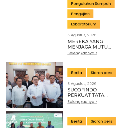
Pengolahan Sampah
Pengujian
Laboratorium
5 Agustus, 2026
MEREKA YANG
MENJAGA MUTU
INDONESIA:
Selengkapnya >
PAHLAWAN DI BALIK
SETIAP STANDAR
INDUSTRI
Berita
Siaran pers
3 Agustus, 2026
SUCOFINDO
PERKUAT TATA
KELOLA EKSPOR
Selengkapnya >
MINERAL NASIONAL
MELALUI SINERGI
DENGAN KSP DAN
Berita
Siaran pers
DANANTARA