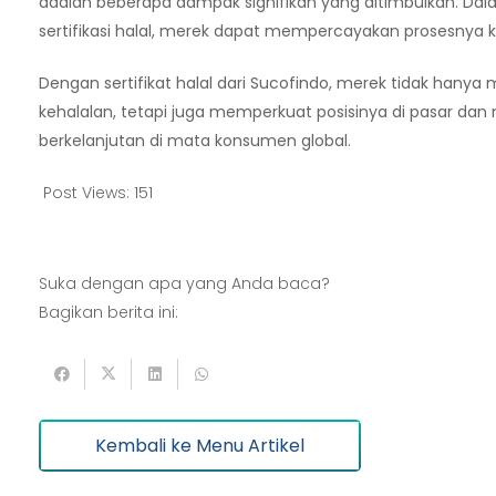
adalah beberapa dampak signifikan yang ditimbulkan. Dala
sertifikasi halal, merek dapat mempercayakan prosesnya
Dengan sertifikat halal dari Sucofindo, merek tidak han
kehalalan, tetapi juga memperkuat posisinya di pasar da
berkelanjutan di mata konsumen global.
Post Views:
151
Artikel
Pertanian
Kehutanan
Kesehatan
Kelautan dan Perikanan
Suka dengan apa yang Anda baca?
Bagikan berita ini:
Perdagangan Besar dan Eceran
Batu Bara
Pemerintahan
Mineral
Informasi dan Komunikasi
Keuangan dan Asuransi
Minyak dan gas
Kembali ke Menu Artikel
Pariwisata
Listrik dan Gas