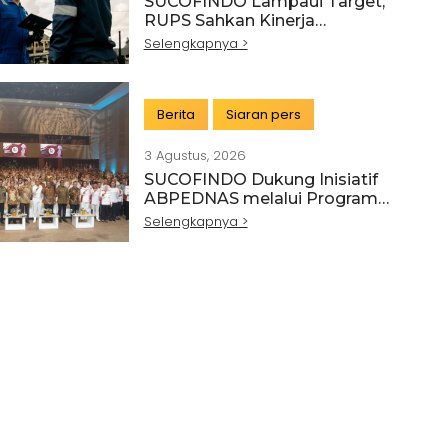
SUCOFINDO Lampaui Target,
RUPS Sahkan Kinerja
Keuangan Tahun Buku 2025
Selengkapnya >
Berita
Siaran pers
3 Agustus, 2026
SUCOFINDO Dukung Inisiatif
ABPEDNAS melalui Program
Srikandi Jaga Desa
Selengkapnya >