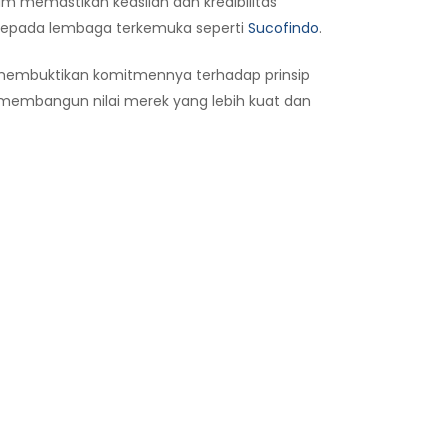
m memastikan keaslian dan kredibilitas
 kepada lembaga terkemuka seperti
Sucofindo
.
ya membuktikan komitmennya terhadap prinsip
n membangun nilai merek yang lebih kuat dan