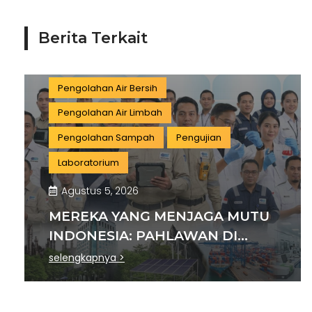
Pengujian dan Analisis
Pelatihan
Berita Terkait
Manufaktur
Sertifikasi
Konstruksi
Aktivitas Ilmiah dan Teknis
Pengolahan Air Bersih
Pengolahan Air Limbah
Pengolahan Sampah
Pengujian
Laboratorium
Agustus 5, 2026
MEREKA YANG MENJAGA MUTU
INDONESIA: PAHLAWAN DI
BALIK SETIAP STANDAR
selengkapnya >
INDUSTRI