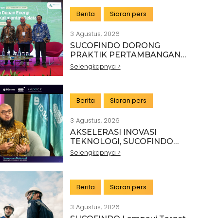
Berita
Siaran pers
3 Agustus, 2026
SUCOFINDO DORONG
PRAKTIK PERTAMBANGAN
BERKELANJUTAN DI SEKTOR
Selengkapnya >
BATU BARA
Berita
Siaran pers
3 Agustus, 2026
AKSELERASI INOVASI
TEKNOLOGI, SUCOFINDO
GELAR IMPACT PERKUAT
Selengkapnya >
TRANSFORMASI LAYANAN TIC
BERTEKNOLOGI TINGGI
Berita
Siaran pers
3 Agustus, 2026