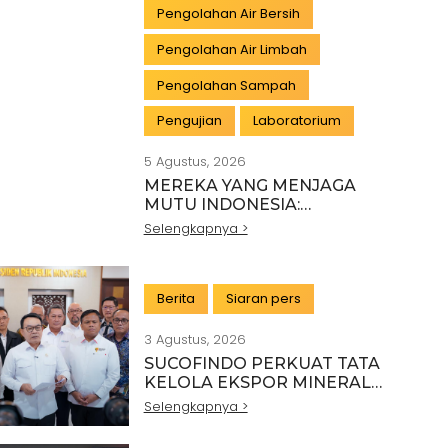
Pengolahan Air Bersih
Pengolahan Air Limbah
Pengolahan Sampah
Pengujian
Laboratorium
5 Agustus, 2026
MEREKA YANG MENJAGA
MUTU INDONESIA:
PAHLAWAN DI BALIK SETIAP
Selengkapnya >
STANDAR INDUSTRI
Berita
Siaran pers
3 Agustus, 2026
SUCOFINDO PERKUAT TATA
KELOLA EKSPOR MINERAL
NASIONAL MELALUI SINERGI
Selengkapnya >
DENGAN KSP DAN
DANANTARA