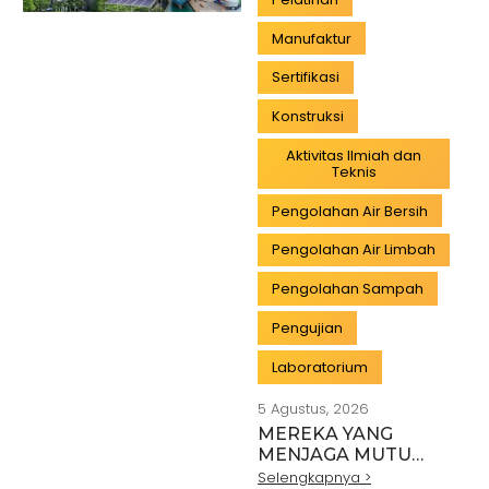
Manufaktur
Sertifikasi
Konstruksi
Aktivitas Ilmiah dan
Teknis
Pengolahan Air Bersih
Pengolahan Air Limbah
Pengolahan Sampah
Pengujian
Laboratorium
5 Agustus, 2026
MEREKA YANG
MENJAGA MUTU
INDONESIA:
Selengkapnya >