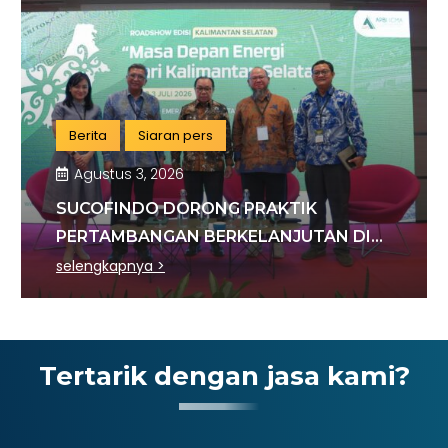
Berita
Siaran pers
Agustus 3, 2026
SUCOFINDO DORONG PRAKTIK
PERTAMBANGAN BERKELANJUTAN DI
SEKTOR BATU BARA
selengkapnya >
Tertarik dengan jasa kami?