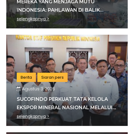
MEREKA YANG MENJAGA MUTU
INDONESIA: PAHLAWAN DI BALIK
SETIAP STANDAR INDUSTRI
selengkapnya >
Berita
Siaran pers
Agustus 3, 2026
SUCOFINDO PERKUAT TATA KELOLA
EKSPOR MINERAL NASIONAL MELALUI
SINERGI DENGAN KSP DAN DANANTARA
selengkapnya >