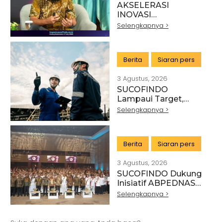
AKSELERASI
INOVASI
TEKNOLOGI,
Selengkapnya >
SUCOFINDO GELAR
IMPACT PERKUAT
TRANSFORMASI
Berita
Siaran pers
LAYANAN TIC
BERTEKNOLOGI
3 Agustus, 2026
TINGGI
SUCOFINDO
Lampaui Target,
RUPS Sahkan Kinerja
Selengkapnya >
Keuangan Tahun
Buku 2025
Berita
Siaran pers
3 Agustus, 2026
SUCOFINDO Dukung
Artikel
Pertanian
Kehutanan
Inisiatif ABPEDNAS
melalui Program
Selengkapnya >
Kesehatan
Kelautan dan Perikanan
Srikandi Jaga Desa
Perdagangan Besar dan Eceran
Batu Bara