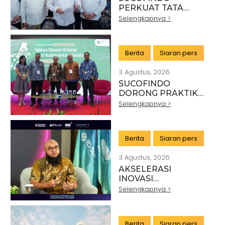
PERKUAT TATA
KELOLA EKSPOR
Selengkapnya >
MINERAL NASIONAL
MELALUI SINERGI
DENGAN KSP DAN
Berita
Siaran pers
DANANTARA
3 Agustus, 2026
SUCOFINDO
DORONG PRAKTIK
PERTAMBANGAN
Selengkapnya >
BERKELANJUTAN DI
SEKTOR BATU BARA
Berita
Siaran pers
3 Agustus, 2026
AKSELERASI
INOVASI
TEKNOLOGI,
Selengkapnya >
SUCOFINDO GELAR
IMPACT PERKUAT
TRANSFORMASI
Berita
Siaran pers