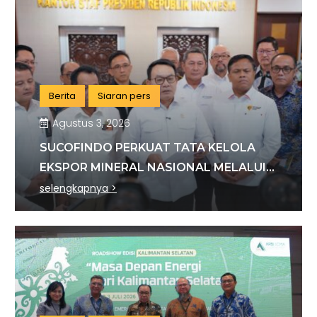
Berita
Siaran pers
Agustus 3, 2026
SUCOFINDO PERKUAT TATA KELOLA
EKSPOR MINERAL NASIONAL MELALUI
SINERGI DENGAN KSP DAN DANANTARA
selengkapnya >