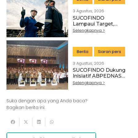
LAYANAN TIC
BERTEKNOLOGI
3 Agustus, 2026
TINGGI
SUCOFINDO
Lampaui Target,
RUPS Sahkan Kinerja
Selengkapnya >
Keuangan Tahun
Buku 2025
Berita
Siaran pers
3 Agustus, 2026
SUCOFINDO Dukung
Artikel
Pertanian
Kehutanan
Inisiatif ABPEDNAS
melalui Program
Selengkapnya >
Kesehatan
Kelautan dan Perikanan
Srikandi Jaga Desa
Perdagangan Besar dan Eceran
Batu Bara
Suka dengan apa yang Anda baca?
Pemerintahan
Mineral
Bagikan berita ini:
Informasi dan Komunikasi
Keuangan dan Asuransi
Minyak dan gas