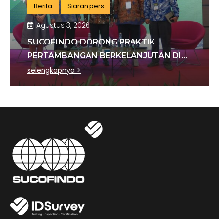
Berita
Siaran pers
Agustus 3, 2026
SUCOFINDO DORONG PRAKTIK
PERTAMBANGAN BERKELANJUTAN DI
SEKTOR BATU BARA
selengkapnya >