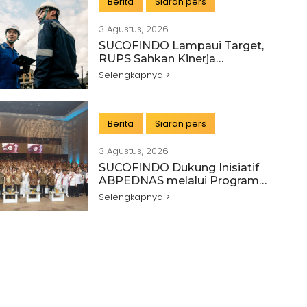
Berita
Siaran pers
3 Agustus, 2026
SUCOFINDO Lampaui Target,
RUPS Sahkan Kinerja
Keuangan Tahun Buku 2025
Selengkapnya >
Berita
Siaran pers
3 Agustus, 2026
SUCOFINDO Dukung Inisiatif
ABPEDNAS melalui Program
Srikandi Jaga Desa
Selengkapnya >