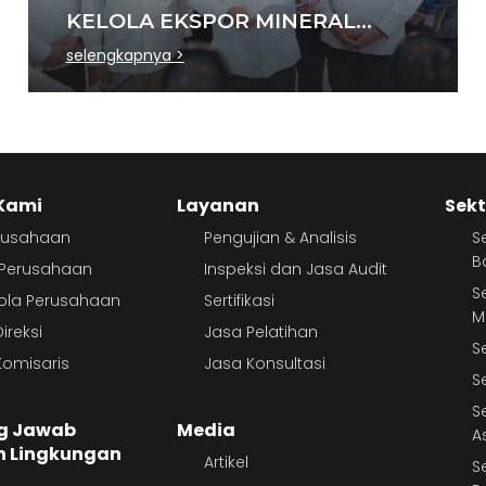
KELOLA EKSPOR MINERAL
NASIONAL MELALUI SINERGI
selengkapnya >
DENGAN KSP DAN DANANTARA
Kami
Layanan
Sekt
erusahaan
Pengujian & Analisis
S
B
r Perusahaan
Inspeksi dan Jasa Audit
S
lola Perusahaan
Sertifikasi
M
ireksi
Jasa Pelatihan
S
omisaris
Jasa Konsultasi
S
S
g Jawab
Media
A
n Lingkungan
Artikel
S