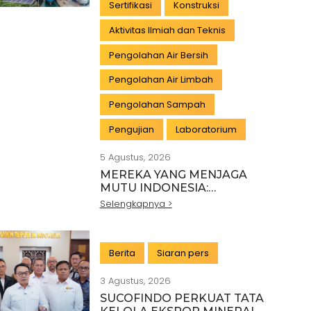
Sertifikasi
Konstruksi
Aktivitas Ilmiah dan Teknis
Pengolahan Air Bersih
Pengolahan Air Limbah
Pengolahan Sampah
Pengujian
Laboratorium
5 Agustus, 2026
MEREKA YANG MENJAGA
MUTU INDONESIA:
PAHLAWAN DI BALIK SETIAP
Selengkapnya >
STANDAR INDUSTRI
Berita
Siaran pers
3 Agustus, 2026
SUCOFINDO PERKUAT TATA