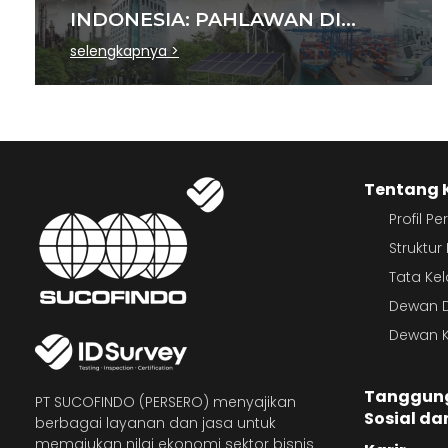
INDONESIA: PAHLAWAN DI
BALIK SETIAP STANDAR
selengkapnya >
INDUSTRI
Tentang 
Profil P
Struktu
Tata Ke
Dewan D
Dewan K
Tanggun
PT SUCOFINDO (PERSERO) menyajikan
Sosial da
berbagai layanan dan jasa untuk
memajukan nilai ekonomi sektor bisnis