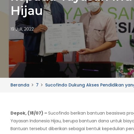
Hijau
19 Juli, 2022
Beranda
7
Sucofindo Dukung Akses Pendidikan yan
Depok, (18/07) –
Sucofindo berikan bantuan beasiswa pr
Yayasan Indonesia Hijau, berupa bantuan dana untuk biay
Bantuan tersebut diberikan sebagai bentuk kepedulian 