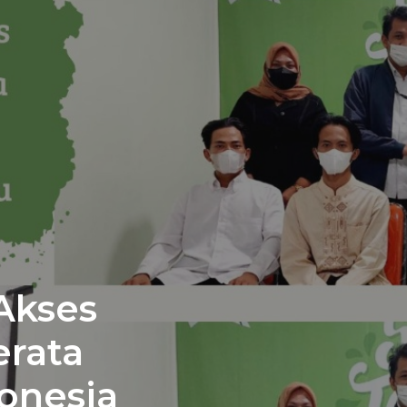
Akses
erata
onesia