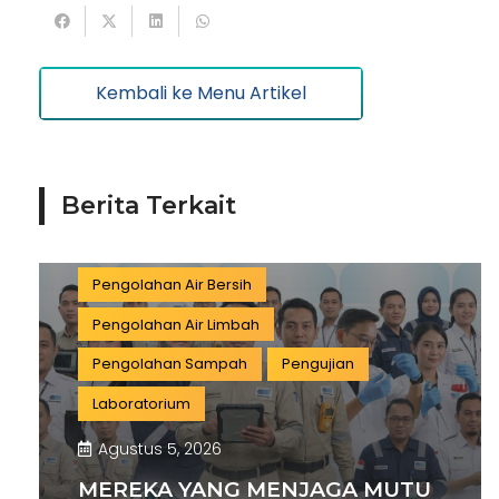
Batu Bara
Pemerintahan
Mineral
Informasi dan Komunikasi
Keuangan dan Asuransi
Minyak dan gas
Kembali ke Menu Artikel
Pariwisata
Listrik dan Gas
Pengujian dan Analisis
Pelatihan
Berita Terkait
Manufaktur
Sertifikasi
Konstruksi
Aktivitas Ilmiah dan Teknis
Pengolahan Air Bersih
Pengolahan Air Limbah
Pengolahan Sampah
Pengujian
Laboratorium
Agustus 5, 2026
MEREKA YANG MENJAGA MUTU