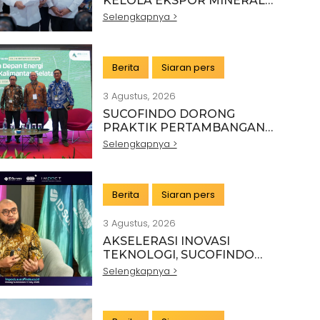
KELOLA EKSPOR MINERAL
NASIONAL MELALUI SINERGI
Selengkapnya >
DENGAN KSP DAN
DANANTARA
Berita
Siaran pers
3 Agustus, 2026
SUCOFINDO DORONG
PRAKTIK PERTAMBANGAN
BERKELANJUTAN DI SEKTOR
Selengkapnya >
BATU BARA
Berita
Siaran pers
3 Agustus, 2026
AKSELERASI INOVASI
TEKNOLOGI, SUCOFINDO
GELAR IMPACT PERKUAT
Selengkapnya >
TRANSFORMASI LAYANAN TIC
BERTEKNOLOGI TINGGI