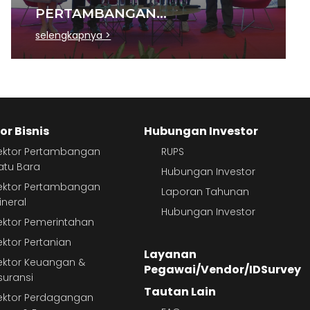
PERTAMBANGAN
BERKELANJUTAN DI SEKTOR
selengkapnya >
BATU BARA
or Bisnis
Hubungan Investor
ektor Pertambangan
RUPS
atu Bara
Hubungan Investor
ektor Pertambangan
Laporan Tahunan
ineral
Hubungan Investor
ektor Pemerintahan
ektor Pertanian
Layanan
ektor Keuangan &
Pegawai/Vendor/IDSurvey
suransi
Tautan Lain
ektor Perdagangan