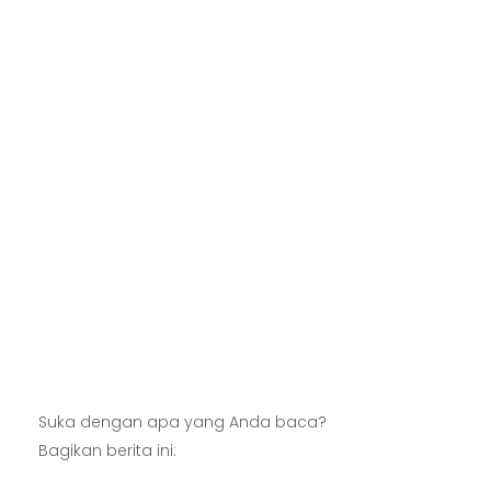
Artikel
Pertanian
Kehutanan
Kesehatan
Kelautan dan Perikanan
Suka dengan apa yang Anda baca?
Bagikan berita ini:
Perdagangan Besar dan Eceran