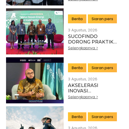
MINERAL NASIONAL
MELALUI SINERGI
DENGAN KSP DAN
Berita
Siaran pers
DANANTARA
3 Agustus, 2026
SUCOFINDO
DORONG PRAKTIK
PERTAMBANGAN
Selengkapnya >
BERKELANJUTAN DI
SEKTOR BATU BARA
Berita
Siaran pers
3 Agustus, 2026
AKSELERASI
INOVASI
TEKNOLOGI,
Selengkapnya >
SUCOFINDO GELAR
IMPACT PERKUAT
TRANSFORMASI
Berita
Siaran pers
LAYANAN TIC
BERTEKNOLOGI
3 Agustus, 2026