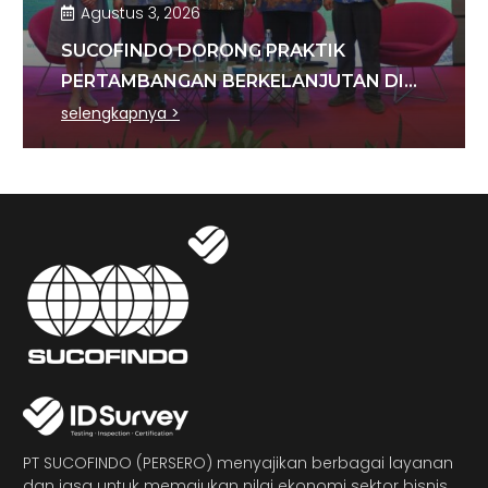
Agustus 3, 2026
SUCOFINDO DORONG PRAKTIK
PERTAMBANGAN BERKELANJUTAN DI
SEKTOR BATU BARA
selengkapnya >
PT SUCOFINDO (PERSERO) menyajikan berbagai layanan
dan jasa untuk memajukan nilai ekonomi sektor bisnis