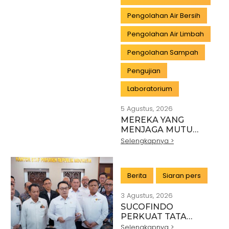
Pengolahan Air Bersih
Pengolahan Air Limbah
Pengolahan Sampah
Pengujian
Laboratorium
5 Agustus, 2026
MEREKA YANG
MENJAGA MUTU
INDONESIA:
Selengkapnya >
PAHLAWAN DI BALIK
SETIAP STANDAR
INDUSTRI
Berita
Siaran pers
3 Agustus, 2026
SUCOFINDO
PERKUAT TATA
KELOLA EKSPOR
Selengkapnya >