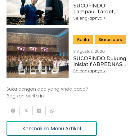
TINGGI
SUCOFINDO
Lampaui Target,
RUPS Sahkan Kinerja
Selengkapnya >
Keuangan Tahun
Buku 2025
Berita
Siaran pers
3 Agustus, 2026
SUCOFINDO Dukung
Artikel
Pertanian
Kehutanan
Inisiatif ABPEDNAS
melalui Program
Selengkapnya >
Kesehatan
Kelautan dan Perikanan
Srikandi Jaga Desa
Perdagangan Besar dan Eceran
Batu Bara
Suka dengan apa yang Anda baca?
Pemerintahan
Mineral
Bagikan berita ini:
Informasi dan Komunikasi
Keuangan dan Asuransi
Minyak dan gas
Kembali ke Menu Artikel
Pariwisata
Listrik dan Gas