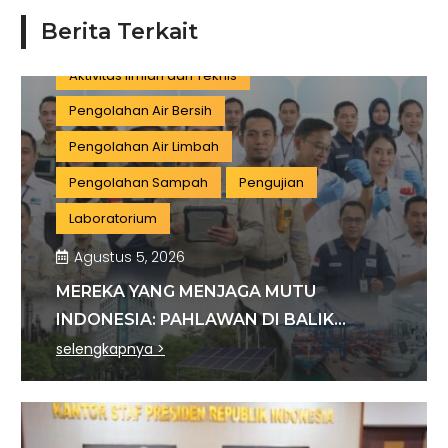
Pengujian dan Analisis
Pelatihan
Berita Terkait
Manufaktur
Sertifikasi
Konstruksi
Aktivitas Ilmiah dan Teknis
Pengolahan Air Bersih
Pengolahan Air Limbah
Pengolahan Sampah
Pengujian
Laboratorium
Agustus 5, 2026
MEREKA YANG MENJAGA MUTU
INDONESIA: PAHLAWAN DI BALIK
SETIAP STANDAR INDUSTRI
selengkapnya >