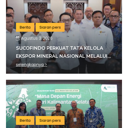
Berita
Siaran pers
Agustus 3, 2026
SUCOFINDO PERKUAT TATA KELOLA
EKSPOR MINERAL NASIONAL MELALUI
SINERGI DENGAN KSP DAN DANANTARA
selengkapnya >
Berita
Siaran pers