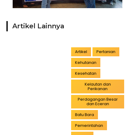
Artikel Lainnya
Artikel
Pertanian
Kehutanan
Kesehatan
Kelautan dan
Perikanan
Perdagangan Besar
dan Eceran
Batu Bara
Pemerintahan