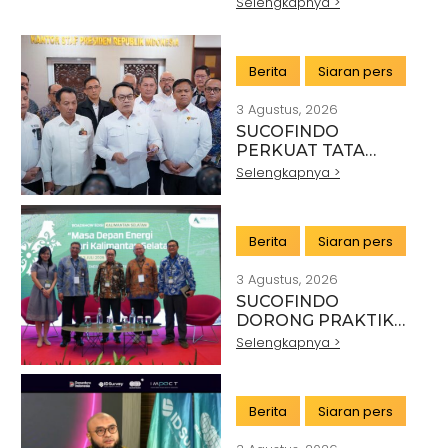
INDONESIA:
Selengkapnya >
PAHLAWAN DI BALIK
SETIAP STANDAR
INDUSTRI
Berita
Siaran pers
3 Agustus, 2026
SUCOFINDO
PERKUAT TATA
KELOLA EKSPOR
Selengkapnya >
MINERAL NASIONAL
MELALUI SINERGI
DENGAN KSP DAN
Berita
Siaran pers
DANANTARA
3 Agustus, 2026
SUCOFINDO
DORONG PRAKTIK
PERTAMBANGAN
Selengkapnya >
BERKELANJUTAN DI
SEKTOR BATU BARA
Berita
Siaran pers