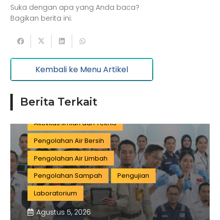
Perdagangan Besar dan Eceran
Batu Bara
Suka dengan apa yang Anda baca?
Pemerintahan
Mineral
Bagikan berita ini:
Informasi dan Komunikasi
Keuangan dan Asuransi
Minyak dan gas
Kembali ke Menu Artikel
Pariwisata
Listrik dan Gas
Pengujian dan Analisis
Pelatihan
Berita Terkait
Manufaktur
Sertifikasi
Konstruksi
Aktivitas Ilmiah dan Teknis
Pengolahan Air Bersih
Pengolahan Air Limbah
Pengolahan Sampah
Pengujian
Laboratorium
Agustus 5, 2026