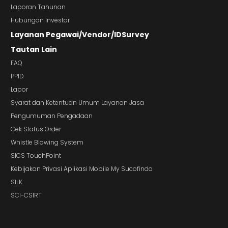
Laporan Tahunan
Hubungan Investor
Layanan Pegawai/Vendor/IDSurvey
Tautan Lain
FAQ
PPID
Lapor
Syarat dan Ketentuan Umum Layanan Jasa
Pengumuman Pengadaan
Cek Status Order
Whistle Blowing System
SICS TouchPoint
Kebijakan Privasi Aplikasi Mobile My Sucofindo
SILK
SCI-CSIRT