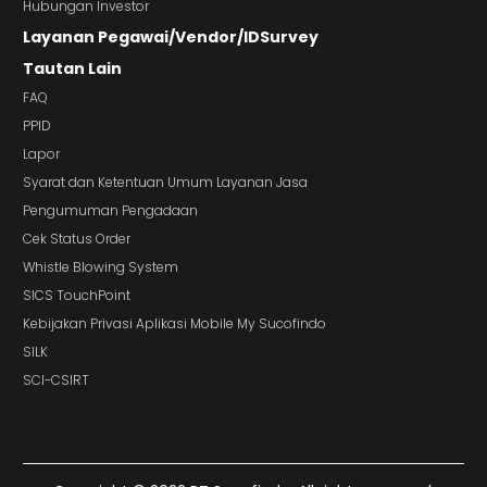
Hubungan Investor
Layanan Pegawai/Vendor/IDSurvey
Tautan Lain
FAQ
PPID
Lapor
Syarat dan Ketentuan Umum Layanan Jasa
Pengumuman Pengadaan
Cek Status Order
Whistle Blowing System
SICS TouchPoint
Kebijakan Privasi Aplikasi Mobile My Sucofindo
SILK
SCI-CSIRT