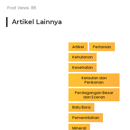
Post Views:
86
Artikel Lainnya
Artikel
Pertanian
Kehutanan
Kesehatan
Kelautan dan
Perikanan
Perdagangan Besar
dan Eceran
Batu Bara
Pemerintahan
Mineral