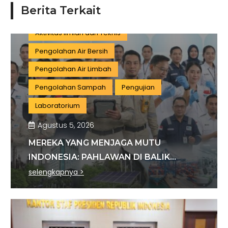
Berita Terkait
Manufaktur
Sertifikasi
Konstruksi
Aktivitas Ilmiah dan Teknis
Pengolahan Air Bersih
Pengolahan Air Limbah
Pengolahan Sampah
Pengujian
Laboratorium
Agustus 5, 2026
MEREKA YANG MENJAGA MUTU
INDONESIA: PAHLAWAN DI BALIK
SETIAP STANDAR INDUSTRI
selengkapnya >