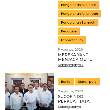
Pengolahan Air Bersih
Pengolahan Air Limbah
Pengolahan Sampah
Pengujian
Laboratorium
5 Agustus, 2026
MEREKA YANG
MENJAGA MUTU
INDONESIA:
Selengkapnya >
PAHLAWAN DI BALIK
SETIAP STANDAR
INDUSTRI
Berita
Siaran pers
3 Agustus, 2026
SUCOFINDO
PERKUAT TATA
KELOLA EKSPOR
Selengkapnya >