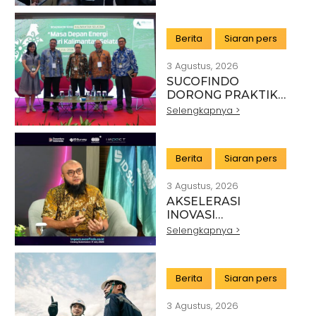
MINERAL NASIONAL
MELALUI SINERGI
DENGAN KSP DAN
Berita
Siaran pers
DANANTARA
3 Agustus, 2026
SUCOFINDO
DORONG PRAKTIK
PERTAMBANGAN
Selengkapnya >
BERKELANJUTAN DI
SEKTOR BATU BARA
Berita
Siaran pers
3 Agustus, 2026
AKSELERASI
INOVASI
TEKNOLOGI,
Selengkapnya >
SUCOFINDO GELAR
IMPACT PERKUAT
TRANSFORMASI
Berita
Siaran pers
LAYANAN TIC
BERTEKNOLOGI
3 Agustus, 2026
TINGGI