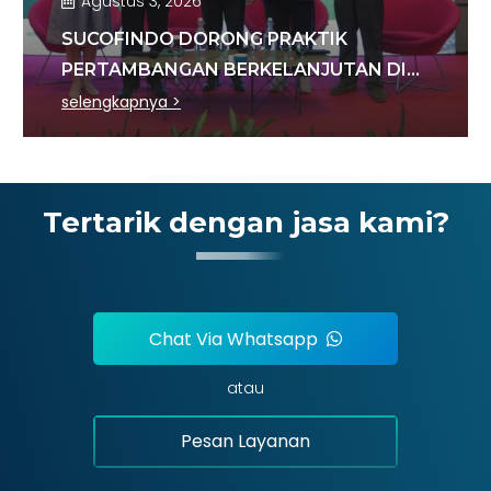
Agustus 3, 2026
SUCOFINDO DORONG PRAKTIK
PERTAMBANGAN BERKELANJUTAN DI
SEKTOR BATU BARA
selengkapnya >
Tertarik dengan jasa kami?
Chat Via Whatsapp
atau
Pesan Layanan