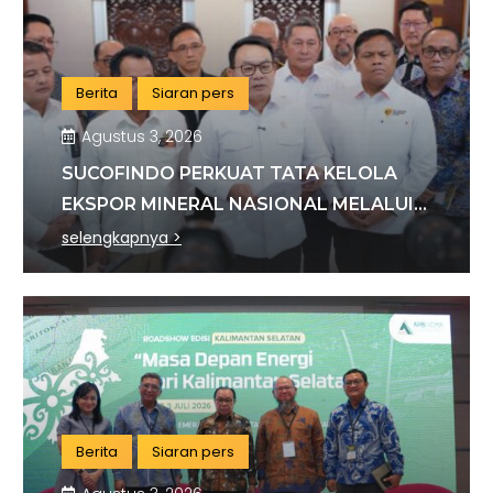
Berita
Siaran pers
Agustus 3, 2026
SUCOFINDO PERKUAT TATA KELOLA
EKSPOR MINERAL NASIONAL MELALUI
SINERGI DENGAN KSP DAN DANANTARA
selengkapnya >
Berita
Siaran pers