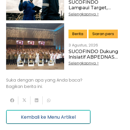
SUCOFINDO
Lampaui Target,
RUPS Sahkan Kinerja
Selengkapnya >
Keuangan Tahun
Buku 2025
Berita
Siaran pers
3 Agustus, 2026
SUCOFINDO Dukung
Artikel
Pertanian
Kehutanan
Inisiatif ABPEDNAS
melalui Program
Selengkapnya >
Kesehatan
Kelautan dan Perikanan
Srikandi Jaga Desa
Perdagangan Besar dan Eceran
Batu Bara
Suka dengan apa yang Anda baca?
Pemerintahan
Mineral
Bagikan berita ini:
Informasi dan Komunikasi
Keuangan dan Asuransi
Minyak dan gas
Kembali ke Menu Artikel
Pariwisata
Listrik dan Gas
Pengujian dan Analisis
Pelatihan