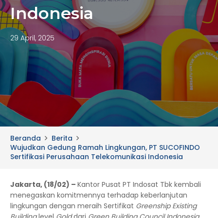
Indonesia
29 April, 2025
Beranda
Berita
Wujudkan Gedung Ramah Lingkungan, PT SUCOFINDO
Sertifikasi Perusahaan Telekomunikasi Indonesia
Jakarta, (18/02) –
Kantor Pusat PT Indosat Tbk kembali
menegaskan komitmennya terhadap keberlanjutan
lingkungan dengan meraih Sertifikat
Greenship Existing
Building
level
Gold
dari
Green Building Council Indonesia