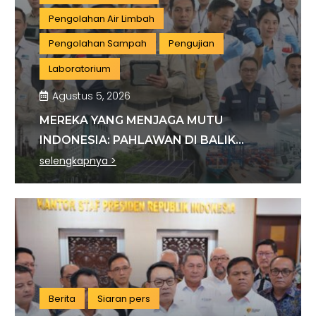
Pengolahan Air Limbah
Pengolahan Sampah
Pengujian
Laboratorium
Agustus 5, 2026
MEREKA YANG MENJAGA MUTU
INDONESIA: PAHLAWAN DI BALIK
SETIAP STANDAR INDUSTRI
selengkapnya >
Berita
Siaran pers