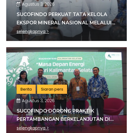
Agustus 3, 2026
SUCOFINDO PERKUAT TATA KELOLA
EKSPOR MINERAL NASIONAL MELALUI
SINERGI DENGAN KSP DAN DANANTARA
selengkapnya >
Berita
Siaran pers
Agustus 3, 2026
SUCOFINDO DORONG PRAKTIK
PERTAMBANGAN BERKELANJUTAN DI
SEKTOR BATU BARA
selengkapnya >