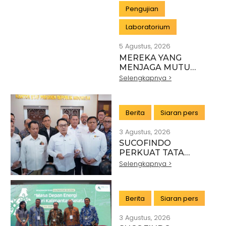
Pengujian
Laboratorium
5 Agustus, 2026
MEREKA YANG
MENJAGA MUTU
INDONESIA:
Selengkapnya >
PAHLAWAN DI BALIK
SETIAP STANDAR
INDUSTRI
Berita
Siaran pers
3 Agustus, 2026
SUCOFINDO
PERKUAT TATA
KELOLA EKSPOR
Selengkapnya >
MINERAL NASIONAL
MELALUI SINERGI
DENGAN KSP DAN
Berita
Siaran pers
DANANTARA
3 Agustus, 2026