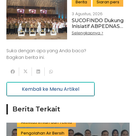
Berita
Siaran pers
3 Agustus, 2026
SUCOFINDO Dukung
Artikel
Pertanian
Kehutanan
Inisiatif ABPEDNAS
melalui Program
Selengkapnya >
Kesehatan
Kelautan dan Perikanan
Srikandi Jaga Desa
Perdagangan Besar dan Eceran
Batu Bara
Suka dengan apa yang Anda baca?
Pemerintahan
Mineral
Bagikan berita ini:
Informasi dan Komunikasi
Keuangan dan Asuransi
Minyak dan gas
Kembali ke Menu Artikel
Pariwisata
Listrik dan Gas
Pengujian dan Analisis
Pelatihan
Berita Terkait
Manufaktur
Sertifikasi
Konstruksi
Aktivitas Ilmiah dan Teknis
Pengolahan Air Bersih