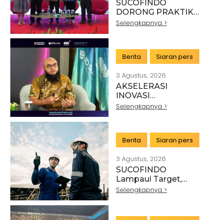
SUCOFINDO
DORONG PRAKTIK
PERTAMBANGAN
Selengkapnya >
BERKELANJUTAN DI
SEKTOR BATU BARA
Berita
Siaran pers
3 Agustus, 2026
AKSELERASI
INOVASI
TEKNOLOGI,
Selengkapnya >
SUCOFINDO GELAR
IMPACT PERKUAT
TRANSFORMASI
Berita
Siaran pers
LAYANAN TIC
BERTEKNOLOGI
3 Agustus, 2026
TINGGI
SUCOFINDO
Lampaui Target,
RUPS Sahkan Kinerja
Selengkapnya >
Keuangan Tahun
Buku 2025