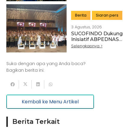
Buku 2025
Berita
Siaran pers
3 Agustus, 2026
SUCOFINDO Dukung
Artikel
Pertanian
Kehutanan
Inisiatif ABPEDNAS
melalui Program
Selengkapnya >
Kesehatan
Kelautan dan Perikanan
Srikandi Jaga Desa
Perdagangan Besar dan Eceran
Batu Bara
Suka dengan apa yang Anda baca?
Pemerintahan
Mineral
Bagikan berita ini:
Informasi dan Komunikasi
Keuangan dan Asuransi
Minyak dan gas
Kembali ke Menu Artikel
Pariwisata
Listrik dan Gas
Pengujian dan Analisis
Pelatihan
Berita Terkait
Manufaktur
Sertifikasi
Konstruksi
Aktivitas Ilmiah dan Teknis