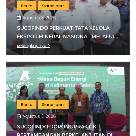
Berita
Siaran pers
Agustus 3, 2026
SUCOFINDO PERKUAT TATA KELOLA
EKSPOR MINERAL NASIONAL MELALUI
SINERGI DENGAN KSP DAN DANANTARA
selengkapnya >
Berita
Siaran pers
Agustus 3, 2026
SUCOFINDO DORONG PRAKTIK
PERTAMBANGAN BERKELANJUTAN DI