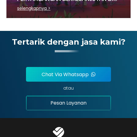
SEKTOR BATU BARA
selengkapnya >
Tertarik dengan jasa kami?
Chat Via Whatsapp
atau
Pesan Layanan