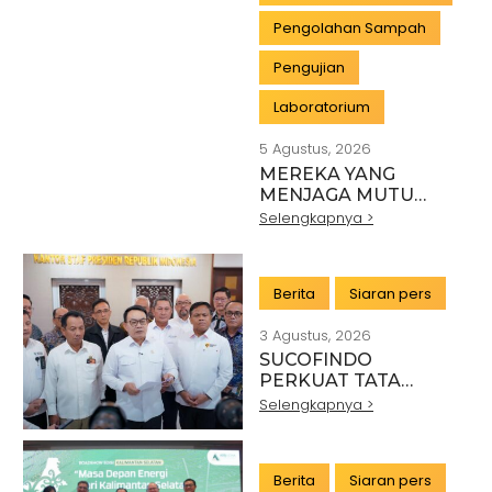
Pengolahan Sampah
Pengujian
Laboratorium
5 Agustus, 2026
MEREKA YANG
MENJAGA MUTU
INDONESIA:
Selengkapnya >
PAHLAWAN DI BALIK
SETIAP STANDAR
INDUSTRI
Berita
Siaran pers
3 Agustus, 2026
SUCOFINDO
PERKUAT TATA
KELOLA EKSPOR
Selengkapnya >
MINERAL NASIONAL
MELALUI SINERGI
DENGAN KSP DAN
Berita
Siaran pers
DANANTARA