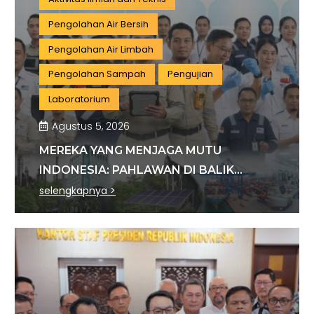
Pengolahan Air Bersih
Pengolahan Air Limbah
Pengolahan Sampah
Pengujian
Laboratorium
Agustus 5, 2026
MEREKA YANG MENJAGA MUTU
INDONESIA: PAHLAWAN DI BALIK
SETIAP STANDAR INDUSTRI
selengkapnya >