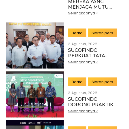
MEREKA YANG
MENJAGA MUTU
INDONESIA:
Selengkapnya >
PAHLAWAN DI BALIK
SETIAP STANDAR
INDUSTRI
Berita
Siaran pers
3 Agustus, 2026
SUCOFINDO
PERKUAT TATA
KELOLA EKSPOR
Selengkapnya >
MINERAL NASIONAL
MELALUI SINERGI
DENGAN KSP DAN
Berita
Siaran pers
DANANTARA
3 Agustus, 2026
SUCOFINDO
DORONG PRAKTIK
PERTAMBANGAN
Selengkapnya >
BERKELANJUTAN DI
SEKTOR BATU BARA