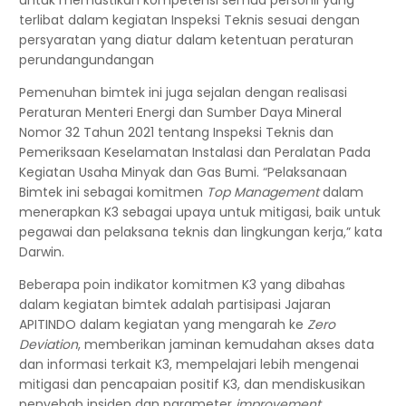
untuk memastikan kompetensi semua personil yang
terlibat dalam kegiatan Inspeksi Teknis sesuai dengan
persyaratan yang diatur dalam ketentuan peraturan
perundangundangan
Pemenuhan bimtek ini juga sejalan dengan realisasi
Peraturan Menteri Energi dan Sumber Daya Mineral
Nomor 32 Tahun 2021 tentang Inspeksi Teknis dan
Pemeriksaan Keselamatan Instalasi dan Peralatan Pada
Kegiatan Usaha Minyak dan Gas Bumi. “Pelaksanaan
Bimtek ini sebagai komitmen
Top Management
dalam
menerapkan K3 sebagai upaya untuk mitigasi, baik untuk
pegawai dan pelaksana teknis dan lingkungan kerja,” kata
Darwin.
Beberapa poin indikator komitmen K3 yang dibahas
dalam kegiatan bimtek adalah partisipasi Jajaran
APITINDO dalam kegiatan yang mengarah ke
Zero
Deviation
, memberikan jaminan kemudahan akses data
dan informasi terkait K3, mempelajari lebih mengenai
mitigasi dan pencapaian positif K3, dan mendiskusikan
penyebab insiden dan parameter
improvement.