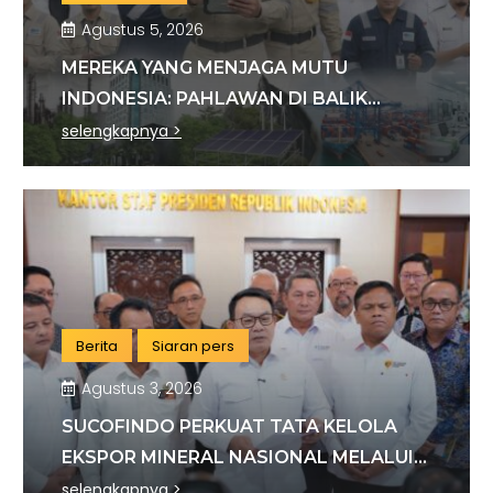
Agustus 5, 2026
MEREKA YANG MENJAGA MUTU
INDONESIA: PAHLAWAN DI BALIK
SETIAP STANDAR INDUSTRI
selengkapnya >
Berita
Siaran pers
Agustus 3, 2026
SUCOFINDO PERKUAT TATA KELOLA
EKSPOR MINERAL NASIONAL MELALUI
SINERGI DENGAN KSP DAN DANANTARA
selengkapnya >