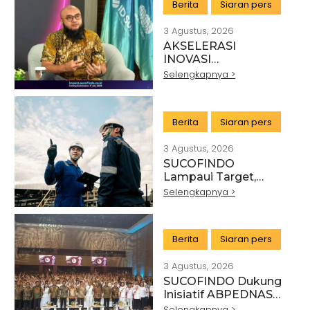
Berita
Siaran pers
3 Agustus, 2026
AKSELERASI
INOVASI
TEKNOLOGI,
Selengkapnya >
SUCOFINDO GELAR
IMPACT PERKUAT
TRANSFORMASI
Berita
Siaran pers
LAYANAN TIC
BERTEKNOLOGI
3 Agustus, 2026
TINGGI
SUCOFINDO
Lampaui Target,
RUPS Sahkan Kinerja
Selengkapnya >
Keuangan Tahun
Buku 2025
Berita
Siaran pers
3 Agustus, 2026
SUCOFINDO Dukung
Artikel
Pertanian
Kehutanan
Inisiatif ABPEDNAS
melalui Program
Selengkapnya >