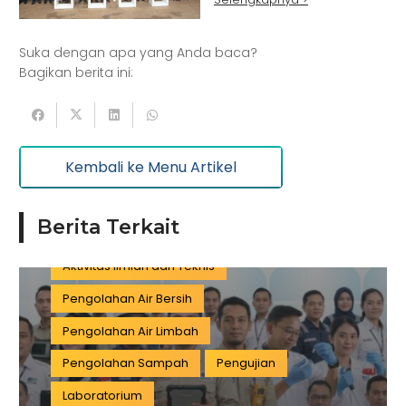
Kesehatan
Kelautan dan Perikanan
Srikandi Jaga Desa
Perdagangan Besar dan Eceran
Batu Bara
Suka dengan apa yang Anda baca?
Pemerintahan
Mineral
Bagikan berita ini:
Informasi dan Komunikasi
Keuangan dan Asuransi
Minyak dan gas
Kembali ke Menu Artikel
Pariwisata
Listrik dan Gas
Pengujian dan Analisis
Pelatihan
Berita Terkait
Manufaktur
Sertifikasi
Konstruksi
Aktivitas Ilmiah dan Teknis
Pengolahan Air Bersih
Pengolahan Air Limbah
Pengolahan Sampah
Pengujian
Laboratorium