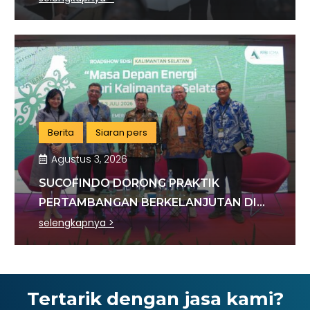
Berita
Siaran pers
Agustus 3, 2026
SUCOFINDO DORONG PRAKTIK
PERTAMBANGAN BERKELANJUTAN DI
SEKTOR BATU BARA
selengkapnya >
Tertarik dengan jasa kami?