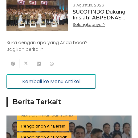
3 Agustus, 2026
SUCOFINDO Dukung
Artikel
Pertanian
Kehutanan
Inisiatif ABPEDNAS
melalui Program
Selengkapnya >
Kesehatan
Kelautan dan Perikanan
Srikandi Jaga Desa
Perdagangan Besar dan Eceran
Batu Bara
Suka dengan apa yang Anda baca?
Pemerintahan
Mineral
Bagikan berita ini:
Informasi dan Komunikasi
Keuangan dan Asuransi
Minyak dan gas
Kembali ke Menu Artikel
Pariwisata
Listrik dan Gas
Pengujian dan Analisis
Pelatihan
Berita Terkait
Manufaktur
Sertifikasi
Konstruksi
Aktivitas Ilmiah dan Teknis
Pengolahan Air Bersih
Pengolahan Air Limbah