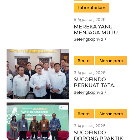
Laboratorium
5 Agustus, 2026
MEREKA YANG
MENJAGA MUTU
INDONESIA:
Selengkapnya >
PAHLAWAN DI BALIK
SETIAP STANDAR
INDUSTRI
Berita
Siaran pers
3 Agustus, 2026
SUCOFINDO
PERKUAT TATA
KELOLA EKSPOR
Selengkapnya >
MINERAL NASIONAL
MELALUI SINERGI
DENGAN KSP DAN
Berita
Siaran pers
DANANTARA
3 Agustus, 2026
SUCOFINDO
DORONG PRAKTIK