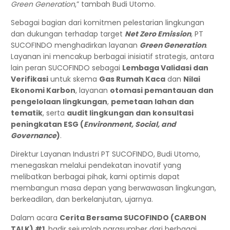
Green Generation
,” tambah Budi Utomo.
Sebagai bagian dari komitmen pelestarian lingkungan
dan dukungan terhadap target
Net Zero Emission
,
PT
SUCOFINDO menghadirkan layanan
Green Generation
.
Layanan ini mencakup berbagai inisiatif strategis, antara
lain peran SUCOFINDO sebagai
Lembaga Validasi dan
Verifikasi
untuk skema
Gas Rumah Kaca
dan
Nilai
Ekonomi Karbon
, layanan
otomasi pemantauan dan
pengelolaan lingkungan
,
pemetaan lahan dan
tematik
, serta
audit lingkungan dan konsultasi
peningkatan ESG (
Environment, Social, and
Governance
)
.
Direktur Layanan Industri PT SUCOFINDO, Budi Utomo,
menegaskan melalui pendekatan inovatif yang
melibatkan berbagai pihak, kami optimis dapat
membangun masa depan yang berwawasan lingkungan,
berkeadilan, dan berkelanjutan
,
ujarnya.
Dalam acara
Cerita Bersama SUCOFINDO (CARBON
TALK) #1
, hadir sejumlah narasumber dari berbagai