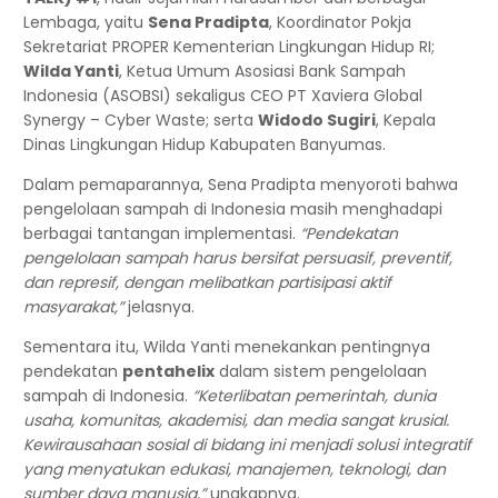
Lembaga, yaitu
Sena Pradipta
, Koordinator Pokja
Sekretariat PROPER Kementerian Lingkungan Hidup RI;
Wilda Yanti
, Ketua Umum Asosiasi Bank Sampah
Indonesia (ASOBSI) sekaligus CEO PT Xaviera Global
Synergy – Cyber Waste; serta
Widodo Sugiri
, Kepala
Dinas Lingkungan Hidup Kabupaten Banyumas.
Dalam pemaparannya, Sena Pradipta menyoroti bahwa
pengelolaan sampah di Indonesia masih menghadapi
berbagai tantangan implementasi.
“Pendekatan
pengelolaan sampah harus bersifat persuasif, preventif,
dan represif, dengan melibatkan partisipasi aktif
masyarakat,”
jelasnya.
Sementara itu, Wilda Yanti menekankan pentingnya
pendekatan
pentahelix
dalam sistem pengelolaan
sampah di Indonesia.
“Keterlibatan pemerintah, dunia
usaha, komunitas, akademisi, dan media sangat krusial.
Kewirausahaan sosial di bidang ini menjadi solusi integratif
yang menyatukan edukasi, manajemen, teknologi, dan
sumber daya manusia,”
ungkapnya.