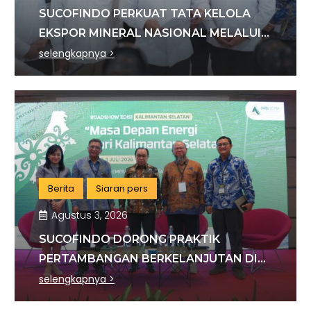
SUCOFINDO PERKUAT TATA KELOLA
EKSPOR MINERAL NASIONAL MELALUI
SINERGI DENGAN KSP DAN DANANTARA
selengkapnya >
Berita
Siaran pers
Agustus 3, 2026
SUCOFINDO DORONG PRAKTIK
PERTAMBANGAN BERKELANJUTAN DI
SEKTOR BATU BARA
selengkapnya >