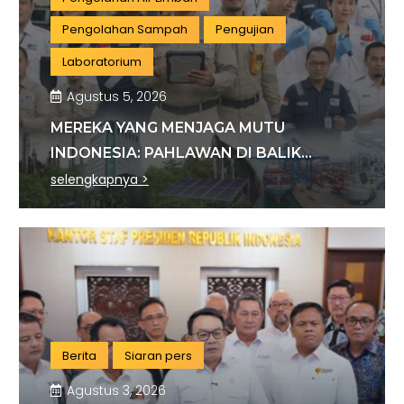
Pengolahan Sampah
Pengujian
Laboratorium
Agustus 5, 2026
MEREKA YANG MENJAGA MUTU
INDONESIA: PAHLAWAN DI BALIK
SETIAP STANDAR INDUSTRI
selengkapnya >
Berita
Siaran pers
Agustus 3, 2026