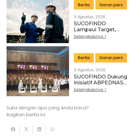
TRANSFORMASI
Berita
Siaran pers
LAYANAN TIC
BERTEKNOLOGI
3 Agustus, 2026
TINGGI
SUCOFINDO
Lampaui Target,
RUPS Sahkan Kinerja
Selengkapnya >
Keuangan Tahun
Buku 2025
Berita
Siaran pers
3 Agustus, 2026
SUCOFINDO Dukung
Artikel
Pertanian
Kehutanan
Inisiatif ABPEDNAS
melalui Program
Selengkapnya >
Kesehatan
Kelautan dan Perikanan
Srikandi Jaga Desa
Perdagangan Besar dan Eceran
Batu Bara
Suka dengan apa yang Anda baca?
Pemerintahan
Mineral
Bagikan berita ini:
Informasi dan Komunikasi
Keuangan dan Asuransi
Minyak dan gas