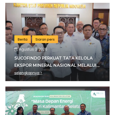
Berita
Siaran pers
Agustus 3, 2026
SUCOFINDO PERKUAT TATA KELOLA
EKSPOR MINERAL NASIONAL MELALUI
SINERGI DENGAN KSP DAN DANANTARA
selengkapnya >