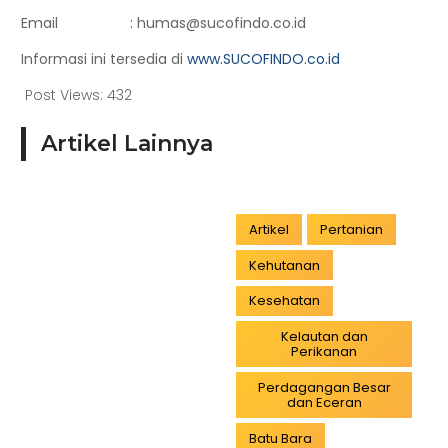
Email : humas@sucofindo.co.id
Informasi ini tersedia di
www.SUCOFINDO.co.id
Post Views:
432
Artikel Lainnya
Artikel
Pertanian
Kehutanan
Kesehatan
Kelautan dan
Perikanan
Perdagangan Besar
dan Eceran
Batu Bara