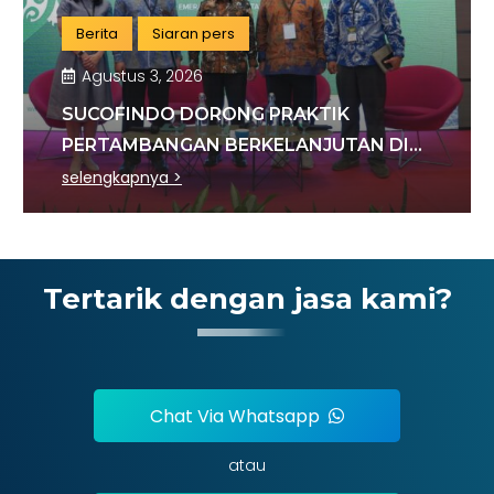
Berita
Siaran pers
Agustus 3, 2026
SUCOFINDO DORONG PRAKTIK
PERTAMBANGAN BERKELANJUTAN DI
SEKTOR BATU BARA
selengkapnya >
Tertarik dengan jasa kami?
Chat Via Whatsapp
atau