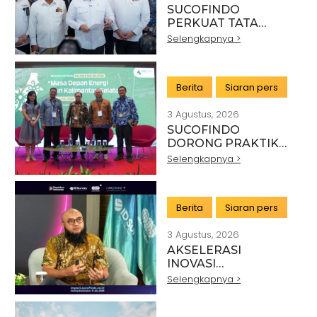
SUCOFINDO
PERKUAT TATA
KELOLA EKSPOR
Selengkapnya >
MINERAL NASIONAL
MELALUI SINERGI
DENGAN KSP DAN
Berita
Siaran pers
DANANTARA
3 Agustus, 2026
SUCOFINDO
DORONG PRAKTIK
PERTAMBANGAN
Selengkapnya >
BERKELANJUTAN DI
SEKTOR BATU BARA
Berita
Siaran pers
3 Agustus, 2026
AKSELERASI
INOVASI
TEKNOLOGI,
Selengkapnya >
SUCOFINDO GELAR
IMPACT PERKUAT