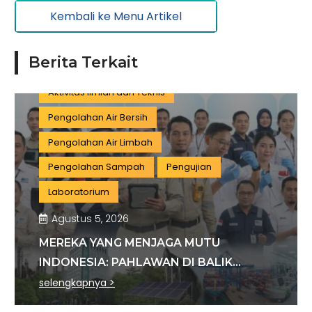
Kembali ke Menu Artikel
Pariwisata
Listrik dan Gas
Pengujian dan Analisis
Pelatihan
Berita Terkait
Manufaktur
Sertifikasi
Konstruksi
Aktivitas Ilmiah dan Teknis
Pengolahan Air Bersih
Pengolahan Air Limbah
Pengolahan Sampah
Pengujian
Laboratorium
Agustus 5, 2026
MEREKA YANG MENJAGA MUTU
INDONESIA: PAHLAWAN DI BALIK
SETIAP STANDAR INDUSTRI
selengkapnya >