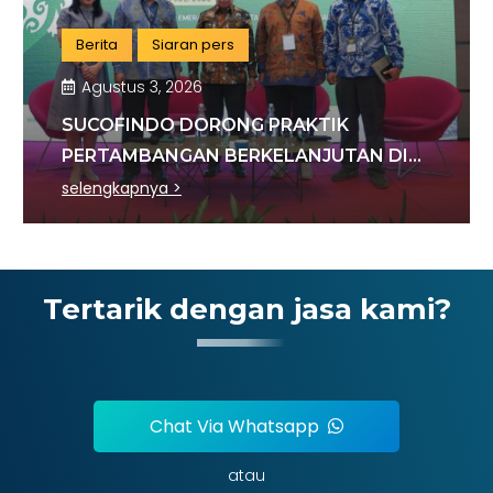
Berita
Siaran pers
Agustus 3, 2026
SUCOFINDO DORONG PRAKTIK
PERTAMBANGAN BERKELANJUTAN DI
SEKTOR BATU BARA
selengkapnya >
Tertarik dengan jasa kami?
Chat Via Whatsapp
atau