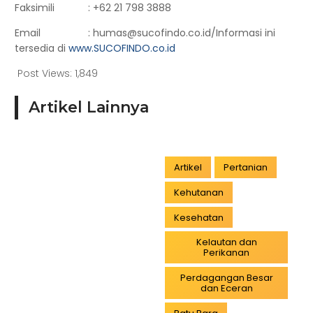
Faksimili : +62 21 798 3888
Email : humas@sucofindo.co.id/Informasi ini
tersedia di
www.SUCOFINDO.co.id
Post Views:
1,849
Artikel Lainnya
Artikel
Pertanian
Kehutanan
Kesehatan
Kelautan dan
Perikanan
Perdagangan Besar
dan Eceran