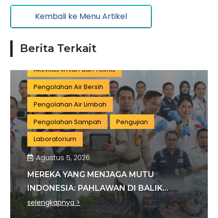
Kembali ke Menu Artikel
Pariwisata
Listrik dan Gas
Pengujian dan Analisis
Pelatihan
Berita Terkait
Manufaktur
Sertifikasi
Konstruksi
Aktivitas Ilmiah dan Teknis
Pengolahan Air Bersih
Pengolahan Air Limbah
Pengolahan Sampah
Pengujian
Laboratorium
Agustus 5, 2026
MEREKA YANG MENJAGA MUTU
INDONESIA: PAHLAWAN DI BALIK
SETIAP STANDAR INDUSTRI
selengkapnya >