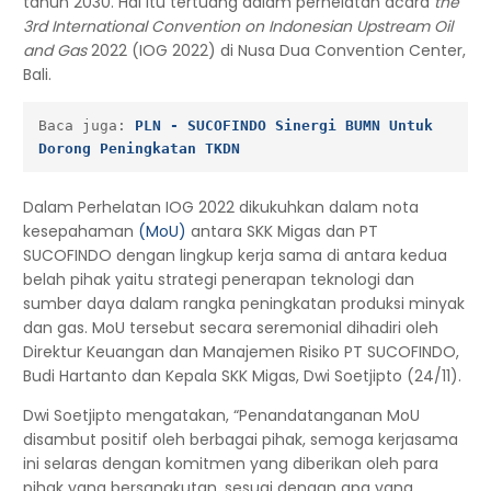
tahun 2030. Hal itu tertuang dalam perhelatan acara
the
3rd International Convention on Indonesian Upstream Oil
and Gas
2022 (IOG 2022) di Nusa Dua Convention Center,
Bali.
Baca juga: 
PLN - SUCOFINDO Sinergi BUMN Untuk 
Dorong Peningkatan TKDN
Dalam Perhelatan IOG 2022 dikukuhkan dalam nota
kesepahaman
(MoU)
antara SKK Migas dan PT
SUCOFINDO dengan lingkup kerja sama di antara kedua
belah pihak yaitu strategi penerapan teknologi dan
sumber daya dalam rangka peningkatan produksi minyak
dan gas. MoU tersebut secara seremonial dihadiri oleh
Direktur Keuangan dan Manajemen Risiko PT SUCOFINDO,
Budi Hartanto dan Kepala SKK Migas, Dwi Soetjipto (24/11).
Dwi Soetjipto mengatakan, “Penandatanganan MoU
disambut positif oleh berbagai pihak, semoga kerjasama
ini selaras dengan komitmen yang diberikan oleh para
pihak yang bersangkutan, sesuai dengan apa yang