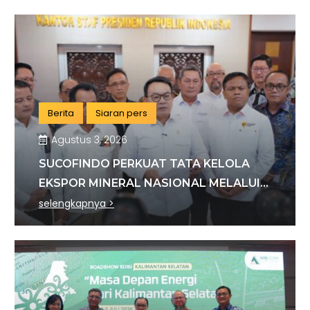
Berita
Siaran pers
Agustus 3, 2026
SUCOFINDO PERKUAT TATA KELOLA
EKSPOR MINERAL NASIONAL MELALUI
SINERGI DENGAN KSP DAN DANANTARA
selengkapnya >