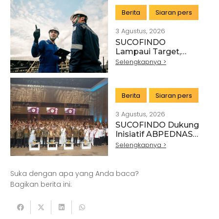
TRANSFORMASI
Berita
Siaran pers
LAYANAN TIC
BERTEKNOLOGI
3 Agustus, 2026
TINGGI
SUCOFINDO
Lampaui Target,
RUPS Sahkan Kinerja
Selengkapnya >
Keuangan Tahun
Buku 2025
Berita
Siaran pers
3 Agustus, 2026
SUCOFINDO Dukung
Artikel
Pertanian
Kehutanan
Inisiatif ABPEDNAS
melalui Program
Selengkapnya >
Kesehatan
Kelautan dan Perikanan
Srikandi Jaga Desa
Perdagangan Besar dan Eceran
Batu Bara
Suka dengan apa yang Anda baca?
Pemerintahan
Mineral
Bagikan berita ini:
Informasi dan Komunikasi
Keuangan dan Asuransi
Minyak dan gas