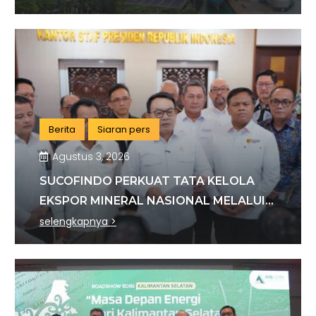
Berita
Siaran pers
Agustus 3, 2026
SUCOFINDO PERKUAT TATA KELOLA
EKSPOR MINERAL NASIONAL MELALUI
SINERGI DENGAN KSP DAN DANANTARA
selengkapnya >