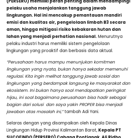
(PERSERO) memiliki peran penting dalam mendampingi
pelaku usaha menjalankan tanggung jawab
lingkungan. Hal ini mencakup pemantauan mandiri
emisi dan kualitas air, pengelolaan limbah B3 secara
aman, hingga mitigasi risiko kebakaran hutan dan
lahan yang menjadi perhatian nasional.
Menurutnya
pelaku industri harus memiliki sistem pengelolaan
lingkungan yang proaktif dan berbasis data aktual.
“Perusahaan harus mampu menunjukan komitmen
lingkungan yang nyata, bukan hanya sekadar memenuhi
regulasi. Kita ingin melihat tanggung jawab sosial dan
lingkungan yang berdampak langsung ke masyarakat dan
ekosistem. Ini bukan hanya soal mendapatkan peringkat
hijau, ini soal bagaimana perusahaan bisa hadir sebagai
bagian dari solusi dan saya yakin PROPER bisa menjadi
jawaban atas masalah ini
,
”
tambah Adi Yani.
Selaras dengan yang disampaikan oleh Kepala Dinas
Lingkungan Hidup Provinsi Kalimantan Barat,
Kepala PT
SUCOFINDO (PERSERO) Cabang Pontianak, Ali Ridho