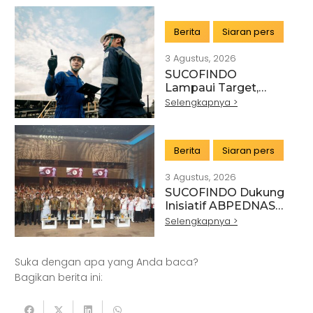
IMPACT PERKUAT
TRANSFORMASI
Berita
Siaran pers
LAYANAN TIC
BERTEKNOLOGI
3 Agustus, 2026
TINGGI
SUCOFINDO
Lampaui Target,
RUPS Sahkan Kinerja
Selengkapnya >
Keuangan Tahun
Buku 2025
Berita
Siaran pers
3 Agustus, 2026
SUCOFINDO Dukung
Artikel
Pertanian
Kehutanan
Inisiatif ABPEDNAS
melalui Program
Selengkapnya >
Kesehatan
Kelautan dan Perikanan
Srikandi Jaga Desa
Perdagangan Besar dan Eceran
Batu Bara
Suka dengan apa yang Anda baca?
Pemerintahan
Mineral
Bagikan berita ini:
Informasi dan Komunikasi