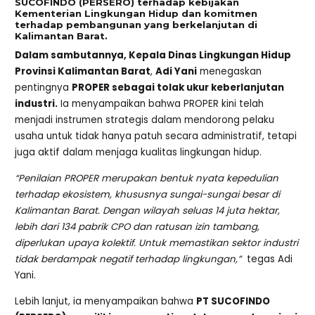
SUCOFINDO (PERSERO) terhadap kebijakan
Kementerian Lingkungan Hidup dan komitmen
terhadap pembangunan yang berkelanjutan di
Kalimantan Barat.
Dalam sambutannya, Kepala Dinas Lingkungan Hidup
Provinsi Kalimantan Barat
,
Adi Yani
menegaskan
pentingnya
PROPER sebagai tol
a
k ukur keberlanjutan
industri.
Ia menyampaikan bahwa PROPER kini telah
menjadi instrumen strategis dalam mendorong pelaku
usaha untuk tidak hanya patuh secara administratif, tetapi
juga aktif dalam menjaga kualitas lingkungan hidup.
“Penilaian PROPER merupakan bentuk nyata kepedulian
terhadap ekosistem, khususnya sungai-sungai besar di
Kalimantan Barat. Dengan wilayah seluas 14 juta hektar,
lebih dari 134 pabrik CPO dan ratusan izin tambang,
diperlukan upaya kolektif. Untuk memastikan sektor industri
tidak berdampak negatif terhadap lingkungan,”
tegas Adi
Yani.
Lebih lanjut, ia menyampaikan bahwa
PT SUCOFINDO