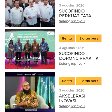
3 Agustus, 2026
SUCOFINDO
PERKUAT TATA
KELOLA EKSPOR
Selengkapnya >
MINERAL NASIONAL
MELALUI SINERGI
DENGAN KSP DAN
Berita
Siaran pers
DANANTARA
3 Agustus, 2026
SUCOFINDO
DORONG PRAKTIK
PERTAMBANGAN
Selengkapnya >
BERKELANJUTAN DI
SEKTOR BATU BARA
Berita
Siaran pers
3 Agustus, 2026
AKSELERASI
INOVASI
TEKNOLOGI,
Selengkapnya >
SUCOFINDO GELAR