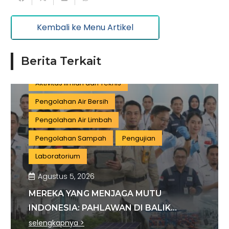
Keuangan dan Asuransi
Minyak dan gas
Kembali ke Menu Artikel
Pariwisata
Listrik dan Gas
Pengujian dan Analisis
Pelatihan
Berita Terkait
Manufaktur
Sertifikasi
Konstruksi
Aktivitas Ilmiah dan Teknis
Pengolahan Air Bersih
Pengolahan Air Limbah
Pengolahan Sampah
Pengujian
Laboratorium
Agustus 5, 2026
MEREKA YANG MENJAGA MUTU
INDONESIA: PAHLAWAN DI BALIK
SETIAP STANDAR INDUSTRI
selengkapnya >