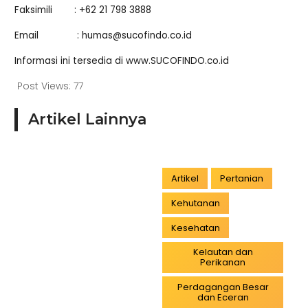
Faksimili : +62 21 798 3888
Email : humas@sucofindo.co.id
Informasi ini tersedia di
www.SUCOFINDO.co.id
Post Views:
77
Artikel Lainnya
Artikel
Pertanian
Kehutanan
Kesehatan
Kelautan dan
Perikanan
Perdagangan Besar
dan Eceran