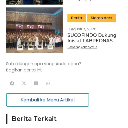
Keuangan Tahun
Buku 2025
Berita
Siaran pers
3 Agustus, 2026
SUCOFINDO Dukung
Artikel
Pertanian
Kehutanan
Inisiatif ABPEDNAS
melalui Program
Selengkapnya >
Kesehatan
Kelautan dan Perikanan
Srikandi Jaga Desa
Perdagangan Besar dan Eceran
Batu Bara
Suka dengan apa yang Anda baca?
Pemerintahan
Mineral
Bagikan berita ini:
Informasi dan Komunikasi
Keuangan dan Asuransi
Minyak dan gas
Kembali ke Menu Artikel
Pariwisata
Listrik dan Gas
Pengujian dan Analisis
Pelatihan
Berita Terkait
Manufaktur
Sertifikasi
Konstruksi