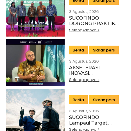
Berita
Siaran pers
DANANTARA
3 Agustus, 2026
SUCOFINDO
DORONG PRAKTIK
PERTAMBANGAN
Selengkapnya >
BERKELANJUTAN DI
SEKTOR BATU BARA
Berita
Siaran pers
3 Agustus, 2026
AKSELERASI
INOVASI
TEKNOLOGI,
Selengkapnya >
SUCOFINDO GELAR
IMPACT PERKUAT
TRANSFORMASI
Berita
Siaran pers
LAYANAN TIC
BERTEKNOLOGI
3 Agustus, 2026
TINGGI
SUCOFINDO
Lampaui Target,
RUPS Sahkan Kinerja
Selengkapnya >