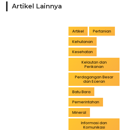
Artikel Lainnya
Artikel
Pertanian
Kehutanan
Kesehatan
Kelautan dan
Perikanan
Perdagangan Besar
dan Eceran
Batu Bara
Pemerintahan
Mineral
Informasi dan
Komunikasi