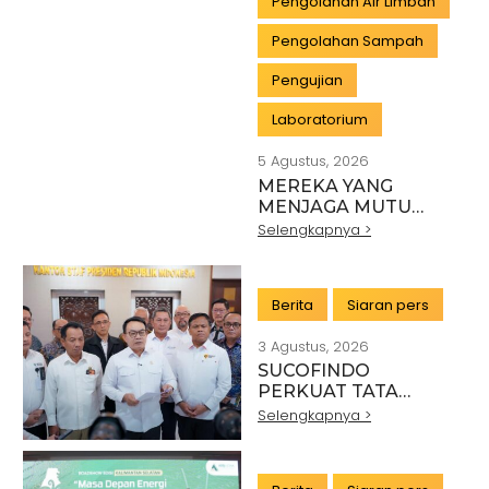
Pengolahan Air Limbah
Pengolahan Sampah
Pengujian
Laboratorium
5 Agustus, 2026
MEREKA YANG
MENJAGA MUTU
INDONESIA:
Selengkapnya >
PAHLAWAN DI BALIK
SETIAP STANDAR
INDUSTRI
Berita
Siaran pers
3 Agustus, 2026
SUCOFINDO
PERKUAT TATA
KELOLA EKSPOR
Selengkapnya >
MINERAL NASIONAL
MELALUI SINERGI
DENGAN KSP DAN