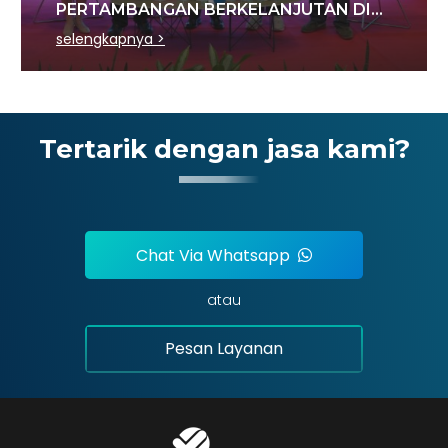
PERTAMBANGAN BERKELANJUTAN DI
SEKTOR BATU BARA
selengkapnya >
Tertarik dengan jasa kami?
Chat Via Whatsapp
atau
Pesan Layanan