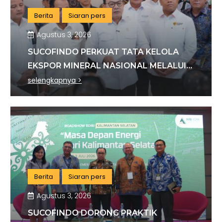
Berita
Siaran pers
Agustus 3, 2026
SUCOFINDO PERKUAT TATA KELOLA
EKSPOR MINERAL NASIONAL MELALUI
SINERGI DENGAN KSP DAN DANANTARA
selengkapnya >
Berita
Siaran pers
Agustus 3, 2026
SUCOFINDO DORONG PRAKTIK