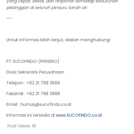
yang cepat, dekat, dan responsif terhadap kebutuhan
pelanggan di seluruh penjuru tanah air.
—–
Untuk informasi lebih lanjut, silakan menghubungi:
PT SUCOFINDO (PERSERO)
Divisi Sekretaris Perusahaan
Telepon
: +62 21 798 3666
Faksimili
: +62 21 798 3888
Email
: humas@sucofindo.co.id
Informasi ini tersedia di
www.SUCOFINDO.co.id
Post Views:
16