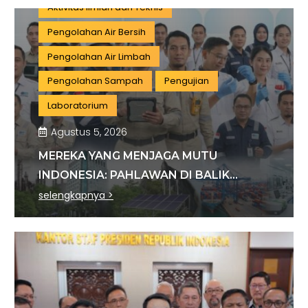
Aktivitas Ilmiah dan Teknis
Pengolahan Air Bersih
Pengolahan Air Limbah
Pengolahan Sampah
Pengujian
Laboratorium
Agustus 5, 2026
MEREKA YANG MENJAGA MUTU
INDONESIA: PAHLAWAN DI BALIK
SETIAP STANDAR INDUSTRI
selengkapnya >