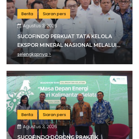
Berita
Siaran pers
Agustus 3, 2026
SUCOFINDO PERKUAT TATA KELOLA
EKSPOR MINERAL NASIONAL MELALUI
SINERGI DENGAN KSP DAN DANANTARA
selengkapnya >
Berita
Siaran pers
Agustus 3, 2026
SUCOFINDO DORONG PRAKTIK