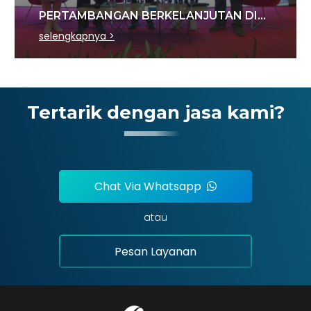
PERTAMBANGAN BERKELANJUTAN DI
SEKTOR BATU BARA
selengkapnya >
Tertarik dengan jasa kami?
Chat Via Whatsapp
atau
Pesan Layanan