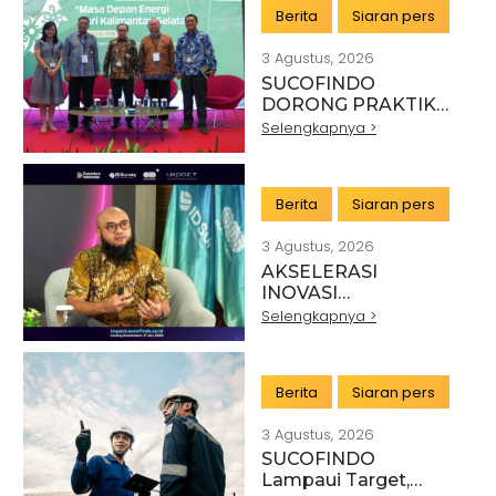
DENGAN KSP DAN
Berita
Siaran pers
DANANTARA
3 Agustus, 2026
SUCOFINDO
DORONG PRAKTIK
PERTAMBANGAN
Selengkapnya >
BERKELANJUTAN DI
SEKTOR BATU BARA
Berita
Siaran pers
3 Agustus, 2026
AKSELERASI
INOVASI
TEKNOLOGI,
Selengkapnya >
SUCOFINDO GELAR
IMPACT PERKUAT
TRANSFORMASI
Berita
Siaran pers
LAYANAN TIC
BERTEKNOLOGI
3 Agustus, 2026
TINGGI
SUCOFINDO
Lampaui Target,