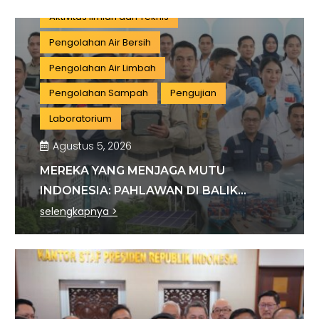
Aktivitas Ilmiah dan Teknis
Pengolahan Air Bersih
Pengolahan Air Limbah
Pengolahan Sampah
Pengujian
Laboratorium
Agustus 5, 2026
MEREKA YANG MENJAGA MUTU
INDONESIA: PAHLAWAN DI BALIK
SETIAP STANDAR INDUSTRI
selengkapnya >