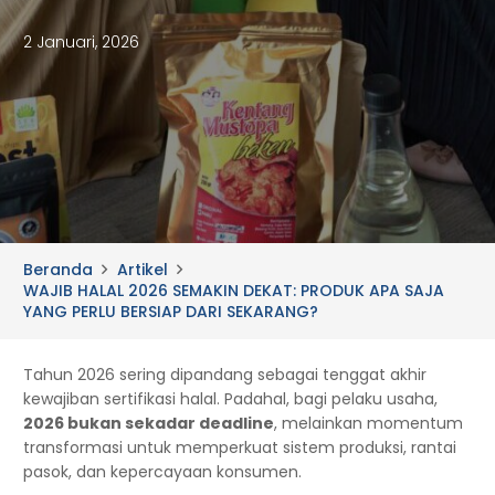
2 Januari, 2026
Beranda
Artikel
WAJIB HALAL 2026 SEMAKIN DEKAT: PRODUK APA SAJA
YANG PERLU BERSIAP DARI SEKARANG?
Tahun 2026 sering dipandang sebagai tenggat akhir
kewajiban sertifikasi halal. Padahal, bagi pelaku usaha,
2026 bukan sekadar deadline
, melainkan momentum
transformasi untuk memperkuat sistem produksi, rantai
pasok, dan kepercayaan konsumen.