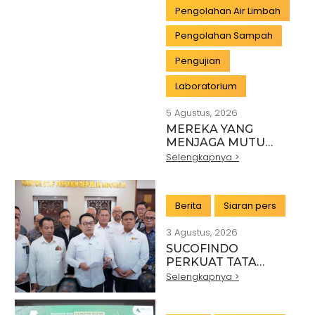
Pengolahan Air Limbah
Pengolahan Sampah
Pengujian
Laboratorium
5 Agustus, 2026
MEREKA YANG
MENJAGA MUTU
INDONESIA:
Selengkapnya >
PAHLAWAN DI BALIK
SETIAP STANDAR
INDUSTRI
Berita
Siaran pers
3 Agustus, 2026
SUCOFINDO
PERKUAT TATA
KELOLA EKSPOR
Selengkapnya >
MINERAL NASIONAL
MELALUI SINERGI