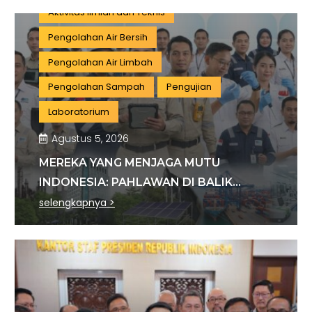
Aktivitas Ilmiah dan Teknis
Pengolahan Air Bersih
Pengolahan Air Limbah
Pengolahan Sampah
Pengujian
Laboratorium
Agustus 5, 2026
MEREKA YANG MENJAGA MUTU
INDONESIA: PAHLAWAN DI BALIK
SETIAP STANDAR INDUSTRI
selengkapnya >