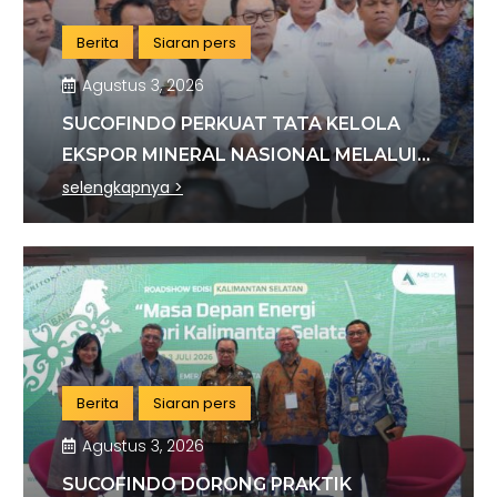
Berita
Siaran pers
Agustus 3, 2026
SUCOFINDO PERKUAT TATA KELOLA
EKSPOR MINERAL NASIONAL MELALUI
SINERGI DENGAN KSP DAN DANANTARA
selengkapnya >
Berita
Siaran pers
Agustus 3, 2026
SUCOFINDO DORONG PRAKTIK