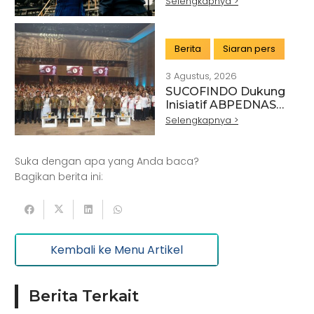
Selengkapnya >
Keuangan Tahun
Buku 2025
Berita
Siaran pers
3 Agustus, 2026
SUCOFINDO Dukung
Artikel
Pertanian
Kehutanan
Inisiatif ABPEDNAS
melalui Program
Selengkapnya >
Kesehatan
Kelautan dan Perikanan
Srikandi Jaga Desa
Perdagangan Besar dan Eceran
Batu Bara
Suka dengan apa yang Anda baca?
Pemerintahan
Mineral
Bagikan berita ini:
Informasi dan Komunikasi
Keuangan dan Asuransi
Minyak dan gas
Kembali ke Menu Artikel
Pariwisata
Listrik dan Gas
Pengujian dan Analisis
Pelatihan
Berita Terkait
Manufaktur
Sertifikasi
Konstruksi