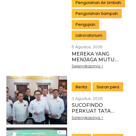
Pengolahan Air Limbah
Pengolahan Sampah
Pengujian
Laboratorium
5 Agustus, 2026
MEREKA YANG
MENJAGA MUTU
INDONESIA:
Selengkapnya >
PAHLAWAN DI BALIK
SETIAP STANDAR
INDUSTRI
Berita
Siaran pers
3 Agustus, 2026
SUCOFINDO
PERKUAT TATA
KELOLA EKSPOR
Selengkapnya >
MINERAL NASIONAL
MELALUI SINERGI
DENGAN KSP DAN