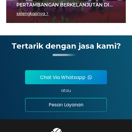
PERTAMBANGAN BERKELANJUTAN DI
SEKTOR BATU BARA
selengkapnya >
Tertarik dengan jasa kami?
Chat Via Whatsapp
atau
Pesan Layanan