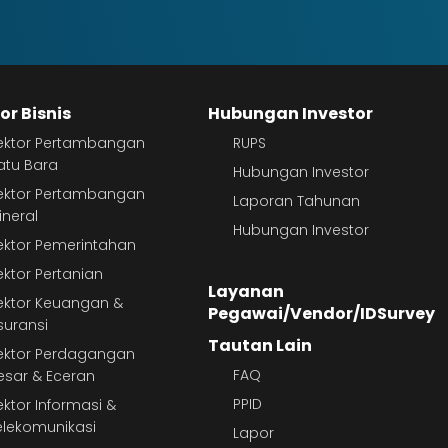
or Bisnis
Hubungan Investor
ektor Pertambangan
RUPS
atu Bara
Hubungan Investor
ektor Pertambangan
Laporan Tahunan
ineral
Hubungan Investor
ektor Pemerintahan
ektor Pertanian
Layanan
ektor Keuangan &
Pegawai/Vendor/IDSurvey
suransi
Tautan Lain
ektor Perdagangan
FAQ
esar & Eceran
PPID
ektor Informasi &
elekomunikasi
Lapor