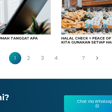
RUMAH TANGGA? APA
HALAL CHECK = PEACE OF
KITA GUNAKAN SETIAP HA
1
2
3
4
…
7
mi?
Chat Via Whatsa