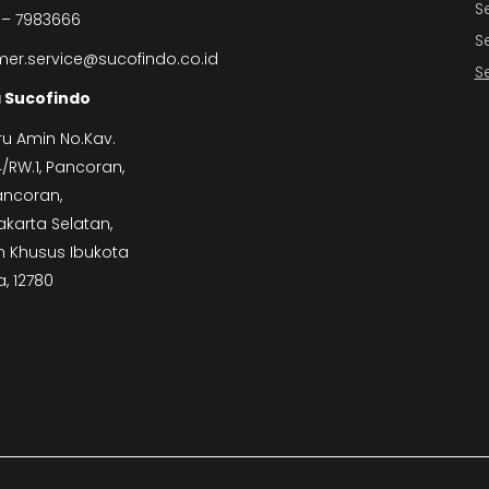
S
 – 7983666
S
er.service@sucofindo.co.id
S
 Sucofindo
ru Amin No.Kav.
.4/RW.1, Pancoran,
ancoran,
akarta Selatan,
 Khusus Ibukota
a, 12780