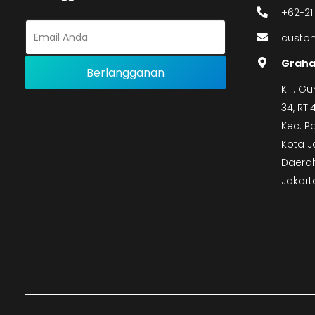
+62-21
custom
Graha
KH. Gu
34, RT
Kec. P
Kota J
Daerah
Jakart